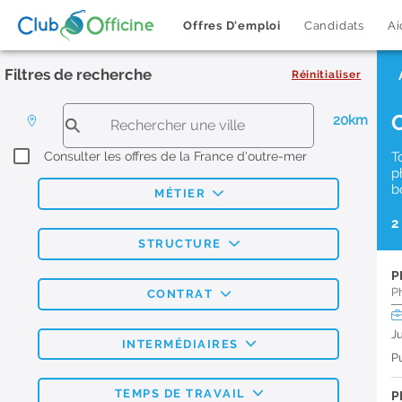
Offres D'emploi
Candidats
Ai
Filtres de recherche
Réinitialiser
20km
Consulter les offres de la France d'outre-mer
T
p
b
MÉTIER
2
STRUCTURE
P
P
CONTRAT
J
INTERMÉDIAIRES
Pu
TEMPS DE TRAVAIL
P