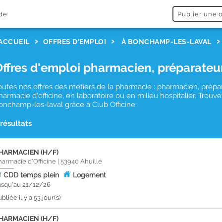
de
Publier une o
ACCUEIL
OFFRES D'EMPLOI
À BONCHAMP-LES-LAVAL
Offres d'emploi pharmacien, préparateu
outes nos offres des métiers de la pharmacie : pharmacien, prépa
harmacie d'officine, en laboratoire ou en milieu hospitalier. Tro
onchamp-les-laval grâce à Club Officine.
 résultats
HARMACIEN (H/F)
harmacie d'Officine
|
53940
Ahuillé
CDD
temps plein
Logement
usqu'au 21/12/26
bliée il y a 53 jour(s)
HARMACIEN (H/F)