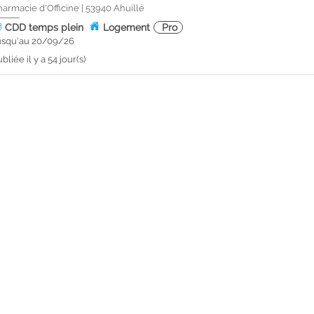
harmacie d'Officine
|
53940
Ahuillé
CDD
temps plein
Logement
Pro
usqu'au 20/09/26
bliée il y a 54 jour(s)