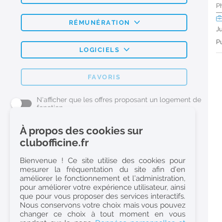
P
RÉMUNÉRATION
J
Pu
LOGICIELS
FAVORIS
N'afficher que les offres proposant un logement de
fonction
À propos des cookies sur
L'emploi Pharmacie par métier
clubofficine.fr
Pharmacien (H/F)
Bienvenue ! Ce site utilise des cookies pour
mesurer la fréquentation du site afin d’en
Préparateur en Pharmacie (H/F)
améliorer le fonctionnement et l’administration,
Etudiant en Pharmacie (H/F)
pour améliorer votre expérience utilisateur, ainsi
que pour vous proposer des services interactifs.
Etudiant en Pharmacie 6e année validée (H/F)
Nous conservons votre choix mais vous pouvez
Conseiller Dermo Cosmetique - Esthéticienne (H/F)
changer ce choix à tout moment en vous