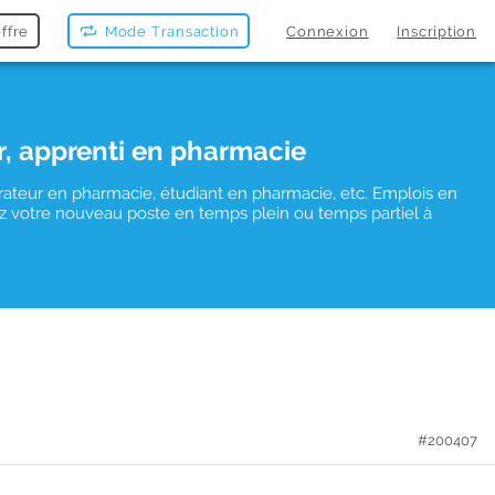
ffre
Mode Transaction
Connexion
Inscription
r, apprenti en pharmacie
rateur en pharmacie, étudiant en pharmacie, etc. Emplois en
uvez votre nouveau poste en temps plein ou temps partiel à
#200407