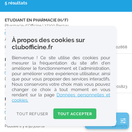
5 résultats
r
e
ETUDIANT EN PHARMACIE (H/F)
c
Pharmacie d'Officine
|
27300
Bernay
h
CDI
temps partiel
À propos des cookies sur
À partir du 31/08/26
e
clubofficine.fr
Publiée il y a 20 jour(s)
#202868
r
Bienvenue ! Ce site utilise des cookies pour
c
PRÉPARATEUR EN PHARMACIE (H/F)
mesurer la fréquentation du site afin d’en
Pharmacie d'Officine
|
27300
Bernay
améliorer le fonctionnement et l’administration,
h
CDI
temps plein
pour améliorer votre expérience utilisateur, ainsi
e
que pour vous proposer des services interactifs.
Dès que possible
Nous conservons votre choix mais vous pouvez
Publiée il y a 35 jour(s)
#201823
changer ce choix à tout moment en vous
Réinitialiser
rendant sur la page
Données personnelles et
PHARMACIEN (H/F)
cookies.
Pharmacie d'Officine
|
27470
Serquigny
2
0
CDD
temps plein
TOUT REFUSER
TOUT ACCEPTER
k
Du 23/08/26 au 29/11/26
2 filtre(s) actifs
m
Publiée il y a 50 jour(s)
#200572
Consulter les offres de la France d'outre-mer