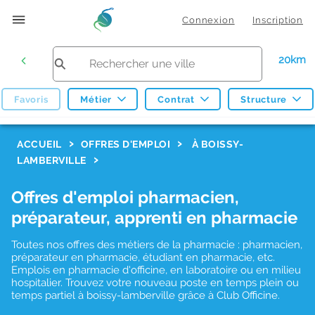
Connexion
Inscription
20km
Favoris
Métier
Contrat
Structure
F
ACCUEIL
OFFRES D'EMPLOI
À BOISSY-
LAMBERVILLE
i
l
Offres d'emploi pharmacien,
t
préparateur, apprenti en pharmacie
r
Toutes nos offres des métiers de la pharmacie : pharmacien,
e
préparateur en pharmacie, étudiant en pharmacie, etc.
s
Emplois en pharmacie d'officine, en laboratoire ou en milieu
hospitalier. Trouvez votre nouveau poste en temps plein ou
d
temps partiel à boissy-lamberville grâce à Club Officine.
e