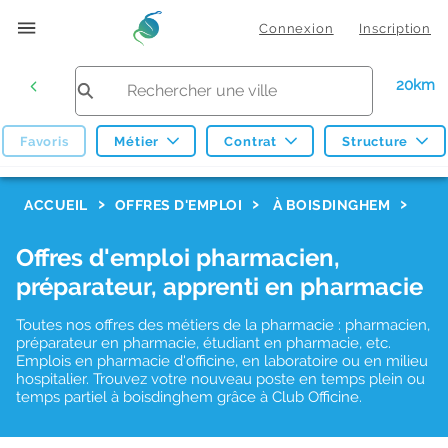
Connexion
Inscription
20km
Favoris
Métier
Contrat
Structure
F
ACCUEIL
OFFRES D'EMPLOI
À BOISDINGHEM
i
Offres d'emploi pharmacien,
l
préparateur, apprenti en pharmacie
t
r
Toutes nos offres des métiers de la pharmacie : pharmacien,
préparateur en pharmacie, étudiant en pharmacie, etc.
e
Emplois en pharmacie d'officine, en laboratoire ou en milieu
hospitalier. Trouvez votre nouveau poste en temps plein ou
s
temps partiel à boisdinghem grâce à Club Officine.
d
e