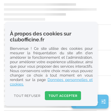
r
e
c
h
À propos des cookies sur
e
clubofficine.fr
r
Bienvenue ! Ce site utilise des cookies pour
c
mesurer la fréquentation du site afin d’en
améliorer le fonctionnement et l’administration,
h
pour améliorer votre expérience utilisateur, ainsi
e
que pour vous proposer des services interactifs.
Nous conservons votre choix mais vous pouvez
changer ce choix à tout moment en vous
Réinitialiser
rendant sur la page
Données personnelles et
cookies.
2
0
TOUT REFUSER
TOUT ACCEPTER
k
2 filtre(s) actifs
m
Consulter les offres de la France d'outre-mer