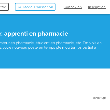
ffre
Mode Transaction
Connexion
Inscription
r, apprenti en pharmacie
rateur en pharmacie, étudiant en pharmacie, etc. Emplois en
uvez votre nouveau poste en temps plein ou temps partiel à
#202246