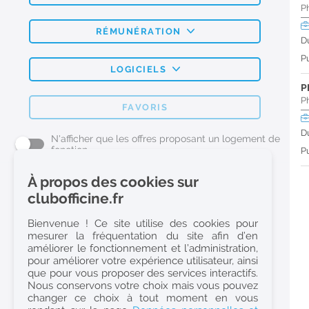
P
RÉMUNÉRATION
D
Pu
LOGICIELS
P
P
FAVORIS
D
N'afficher que les offres proposant un logement de
fonction
Pu
À propos des cookies sur
L'emploi Pharmacie par métier
clubofficine.fr
Pharmacien (H/F)
Bienvenue ! Ce site utilise des cookies pour
mesurer la fréquentation du site afin d’en
Préparateur en Pharmacie (H/F)
améliorer le fonctionnement et l’administration,
Etudiant en Pharmacie (H/F)
pour améliorer votre expérience utilisateur, ainsi
que pour vous proposer des services interactifs.
Etudiant en Pharmacie 6e année validée (H/F)
Nous conservons votre choix mais vous pouvez
Conseiller Dermo Cosmetique - Esthéticienne (H/F)
changer ce choix à tout moment en vous