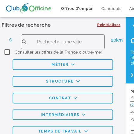
Offres D'emploi
Candidats
Ai
Filtres de recherche
Réinitialiser
20km
Consulter les offres de la France d'outre-mer
T
p
b
MÉTIER
3
STRUCTURE
P
P
CONTRAT
J
INTERMÉDIAIRES
Pu
TEMPS DE TRAVAIL
E