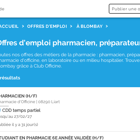
de
Publier une o
ACCUEIL
OFFRES D'EMPLOI
À BLOMBAY
Offres d'emploi pharmacien, préparateu
outes nos offres des métiers de la pharmacie : pharmacien, prépa
harmacie d'officine, en laboratoire ou en milieu hospitalier. Tro
lombay grâce à Club Officine.
 résultats
HARMACIEN (H/F)
harmacie d'Officine
|
08290
Liart
CDD
temps partiel
usqu'au 27/02/27
bliée il y a 31 jour(s)
TUDIANT EN PHARMACIE 6E ANNÉE VALIDÉE (H/F)