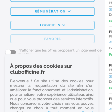
P
RÉMUNÉRATION
D
Pu
LOGICIELS
P
P
FAVORIS
D
N'afficher que les offres proposant un logement de
fonction
Pu
À propos des cookies sur
P
L'emploi Pharmacie par métier
P
clubofficine.fr
Pharmacien (H/F)
Bienvenue ! Ce site utilise des cookies pour
D
mesurer la fréquentation du site afin d’en
Préparateur en Pharmacie (H/F)
Pu
améliorer le fonctionnement et l’administration,
Etudiant en Pharmacie (H/F)
pour améliorer votre expérience utilisateur, ainsi
que pour vous proposer des services interactifs.
P
Etudiant en Pharmacie 6e année validée (H/F)
Nous conservons votre choix mais vous pouvez
P
Conseiller Dermo Cosmetique - Esthéticienne (H/F)
changer ce choix à tout moment en vous