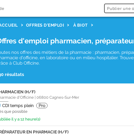
de
Publier une o
ACCUEIL
OFFRES D'EMPLOI
À BIOT
Offres d'emploi pharmacien, préparateu
outes nos offres des métiers de la pharmacie : pharmacien, prépa
harmacie d'officine, en laboratoire ou en milieu hospitalier. Trou
râce à Club Officine.
30 résultats
HARMACIEN (H/F)
harmacie d'Officine
|
06800
Cagnes-Sur-Mer
CDI
temps plein
Pro
ès que possible
bliée il y a 12 heure(s)
RÉPARATEUR EN PHARMACIE (H/F)