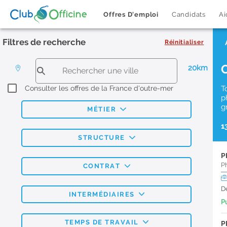
Offres D'emploi
Candidats
Ai
Filtres de recherche
Réinitialiser
20km
Consulter les offres de la France d'outre-mer
T
p
g
MÉTIER
1
STRUCTURE
P
P
CONTRAT
D
INTERMÉDIAIRES
Pu
TEMPS DE TRAVAIL
P