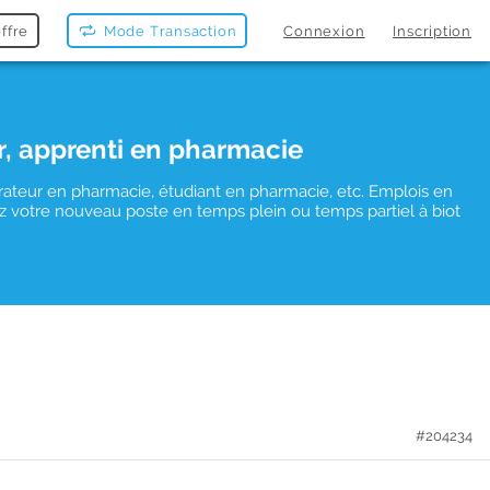
ffre
Mode Transaction
Connexion
Inscription
r, apprenti en pharmacie
rateur en pharmacie, étudiant en pharmacie, etc. Emplois en
vez votre nouveau poste en temps plein ou temps partiel à biot
#204234