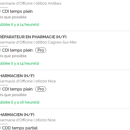
harmacie d'Officine
|
06600
Antibes
CDI
temps plein
ès que possible
bliée il y a 14 heure(s)
RÉPARATEUR EN PHARMACIE (H/F)
harmacie d'Officine
|
06800
Cagnes-Sur-Mer
CDI
temps plein
Pro
ès que possible
bliée il y a 14 heure(s)
HARMACIEN (H/F)
harmacie d'Officine
|
06000
Nice
CDI
temps plein
Pro
ès que possible
bliée il y a 16 heure(s)
HARMACIEN (H/F)
harmacie d'Officine
|
06200
Nice
CDD
temps partiel