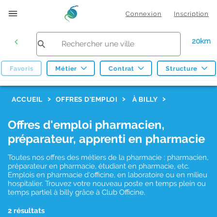
Connexion
Inscription
20km
Favoris
Métier
Contrat
Structure
F
ACCUEIL
OFFRES D'EMPLOI
À BILLY
i
Offres d'emploi pharmacien,
l
préparateur, apprenti en pharmacie
t
r
Toutes nos offres des métiers de la pharmacie : pharmacien,
préparateur en pharmacie, étudiant en pharmacie, etc.
e
Emplois en pharmacie d'officine, en laboratoire ou en milieu
hospitalier. Trouvez votre nouveau poste en temps plein ou
s
temps partiel à billy grâce à Club Officine.
d
2 résultats
e