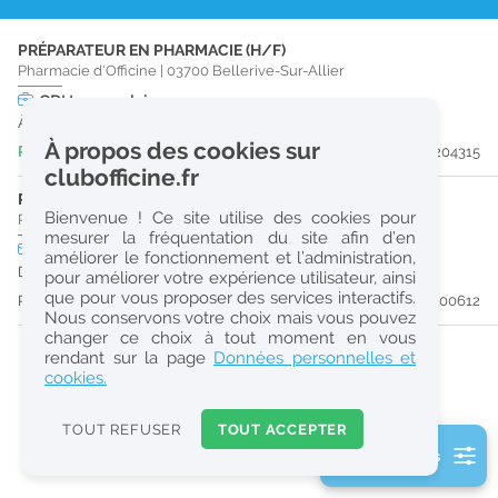
r
PRÉPARATEUR EN PHARMACIE (H/F)
e
Pharmacie d'Officine
|
03700
Bellerive-Sur-Allier
c
CDI
temps plein
À partir du 30/09/26
h
À propos des cookies sur
Publiée il y a 3 jour(s)
#204315
e
clubofficine.fr
r
PRÉPARATEUR EN PHARMACIE (H/F)
Bienvenue ! Ce site utilise des cookies pour
Pharmacie d'Officine
|
03150
Saint-Gérand-Le-Puy
c
mesurer la fréquentation du site afin d’en
CDD
temps plein
Logement
améliorer le fonctionnement et l’administration,
h
Du 13/09/26 au 31/03/27
pour améliorer votre expérience utilisateur, ainsi
e
que pour vous proposer des services interactifs.
Publiée il y a 53 jour(s)
#200612
Nous conservons votre choix mais vous pouvez
changer ce choix à tout moment en vous
Réinitialiser
rendant sur la page
Données personnelles et
cookies.
2
0
TOUT REFUSER
TOUT ACCEPTER
k
2 filtre(s) actifs
m
Consulter les offres de la France d'outre-mer