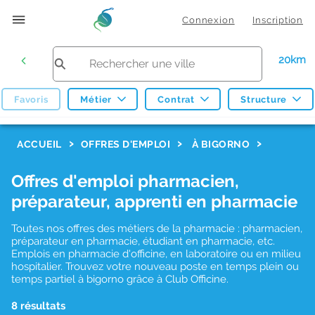
Connexion
Inscription
20km
Favoris
Métier
Contrat
Structure
F
ACCUEIL
OFFRES D'EMPLOI
À BIGORNO
i
Offres d'emploi pharmacien,
l
préparateur, apprenti en pharmacie
t
r
Toutes nos offres des métiers de la pharmacie : pharmacien,
préparateur en pharmacie, étudiant en pharmacie, etc.
e
Emplois en pharmacie d'officine, en laboratoire ou en milieu
hospitalier. Trouvez votre nouveau poste en temps plein ou
s
temps partiel à bigorno grâce à Club Officine.
d
8 résultats
e