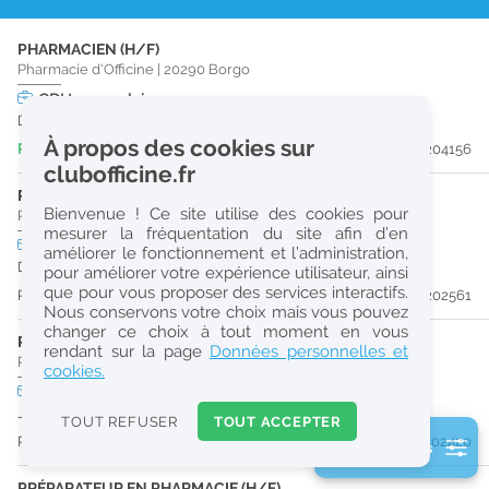
r
PHARMACIEN (H/F)
e
Pharmacie d'Officine
|
20290
Borgo
c
CDI
temps plein
Dès que possible
h
À propos des cookies sur
Publiée il y a 2 jour(s)
#204156
e
clubofficine.fr
r
PRÉPARATEUR EN PHARMACIE (H/F)
Bienvenue ! Ce site utilise des cookies pour
Pharmacie d'Officine
|
20620
Biguglia
c
mesurer la fréquentation du site afin d’en
CDI
temps plein
Pro
améliorer le fonctionnement et l’administration,
h
Dès que possible
pour améliorer votre expérience utilisateur, ainsi
e
que pour vous proposer des services interactifs.
Publiée il y a 24 jour(s)
#202561
Nous conservons votre choix mais vous pouvez
changer ce choix à tout moment en vous
PHARMACIEN (H/F)
Réinitialiser
rendant sur la page
Données personnelles et
Pharmacie d'Officine
|
20239
MURATO
cookies.
CDD
temps partiel
2
URGENT
Jusqu'au 29/09/26
0
TOUT REFUSER
TOUT ACCEPTER
k
Publiée il y a 27 jour(s)
#202420
2 filtre(s) actifs
m
Consulter les offres de la France d'outre-mer
PRÉPARATEUR EN PHARMACIE (H/F)