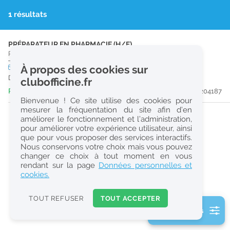
r
1 résultats
e
c
PRÉPARATEUR EN PHARMACIE (H/F)
Pharmacie d'Officine
|
62000
Arras
h
CDD
À propos des cookies sur
temps plein
e
Du 31/08/26 au 30/08/27
clubofficine.fr
r
Publiée il y a 3 jour(s)
#204187
Bienvenue ! Ce site utilise des cookies pour
c
mesurer la fréquentation du site afin d’en
améliorer le fonctionnement et l’administration,
h
pour améliorer votre expérience utilisateur, ainsi
e
que pour vous proposer des services interactifs.
Nous conservons votre choix mais vous pouvez
changer ce choix à tout moment en vous
Réinitialiser
rendant sur la page
Données personnelles et
cookies.
2
0
TOUT REFUSER
TOUT ACCEPTER
k
2 filtre(s) actifs
m
Consulter les offres de la France d'outre-mer