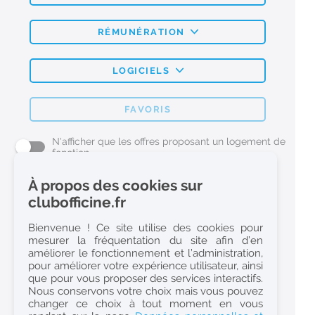
RÉMUNÉRATION
LOGICIELS
FAVORIS
N'afficher que les offres proposant un logement de
fonction
À propos des cookies sur
L'emploi Pharmacie par métier
clubofficine.fr
Pharmacien (H/F)
Bienvenue ! Ce site utilise des cookies pour
mesurer la fréquentation du site afin d’en
Préparateur en Pharmacie (H/F)
améliorer le fonctionnement et l’administration,
Etudiant en Pharmacie (H/F)
pour améliorer votre expérience utilisateur, ainsi
que pour vous proposer des services interactifs.
Etudiant en Pharmacie 6e année validée (H/F)
Nous conservons votre choix mais vous pouvez
Conseiller Dermo Cosmetique - Esthéticienne (H/F)
changer ce choix à tout moment en vous