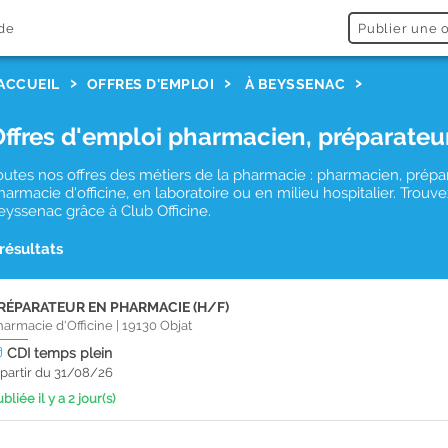
de
Publier une o
ACCUEIL
OFFRES D'EMPLOI
À BEYSSENAC
Offres d'emploi pharmacien, préparateu
outes nos offres des métiers de la pharmacie : pharmacien, prépa
harmacie d'officine, en laboratoire ou en milieu hospitalier. Tro
eyssenac grâce à Club Officine.
 résultats
RÉPARATEUR EN PHARMACIE (H/F)
harmacie d'Officine
|
19130
Objat
CDI
temps plein
 partir du 31/08/26
bliée il y a 2 jour(s)