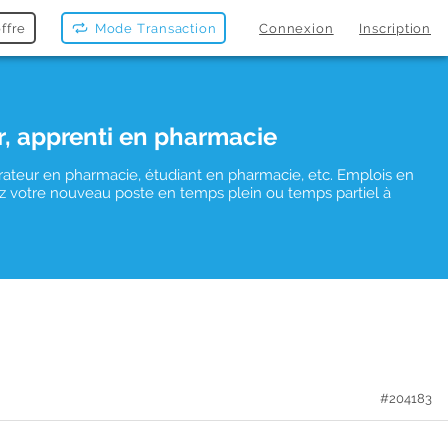
ffre
Mode Transaction
Connexion
Inscription
r, apprenti en pharmacie
rateur en pharmacie, étudiant en pharmacie, etc. Emplois en
uvez votre nouveau poste en temps plein ou temps partiel à
#204183