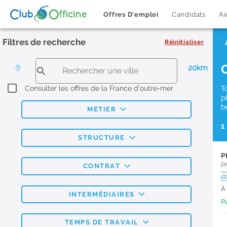
Offres D'emploi
Candidats
Ai
Filtres de recherche
Réinitialiser
20km
Consulter les offres de la France d'outre-mer
T
p
b
MÉTIER
1
STRUCTURE
P
P
CONTRAT
À
INTERMÉDIAIRES
Pu
TEMPS DE TRAVAIL