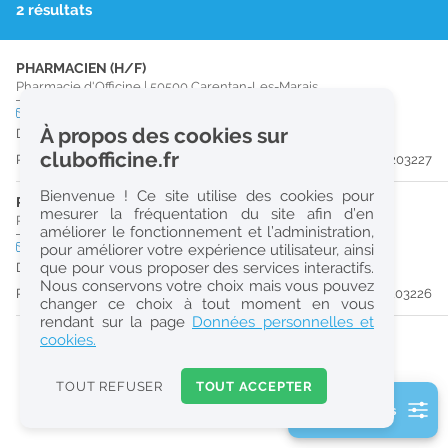
2 résultats
r
e
PHARMACIEN (H/F)
c
Pharmacie d'Officine
|
50500
Carentan-Les-Marais
h
CDI
temps plein
À propos des cookies sur
Dès que possible
e
clubofficine.fr
Publiée il y a 15 jour(s)
#203227
r
Bienvenue ! Ce site utilise des cookies pour
c
PRÉPARATEUR EN PHARMACIE (H/F)
mesurer la fréquentation du site afin d’en
Pharmacie d'Officine
|
50500
Carentan-Les-Marais
améliorer le fonctionnement et l’administration,
h
CDI
temps plein
pour améliorer votre expérience utilisateur, ainsi
e
que pour vous proposer des services interactifs.
Dès que possible
Nous conservons votre choix mais vous pouvez
Publiée il y a 15 jour(s)
#203226
changer ce choix à tout moment en vous
Réinitialiser
rendant sur la page
Données personnelles et
cookies.
2
0
TOUT REFUSER
TOUT ACCEPTER
k
2 filtre(s) actifs
m
Consulter les offres de la France d'outre-mer