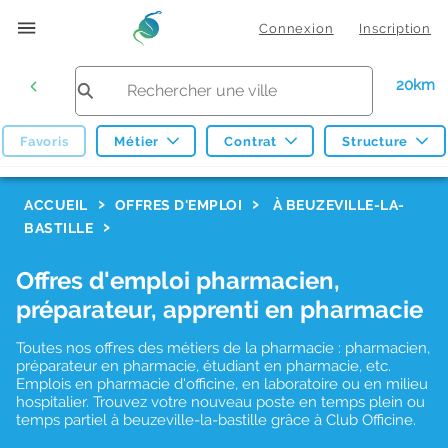
Connexion
Inscription
20km
Favoris
Métier
Contrat
Structure
F
ACCUEIL
OFFRES D'EMPLOI
À BEUZEVILLE-LA-
BASTILLE
i
l
Offres d'emploi pharmacien,
t
préparateur, apprenti en pharmacie
r
Toutes nos offres des métiers de la pharmacie : pharmacien,
e
préparateur en pharmacie, étudiant en pharmacie, etc.
s
Emplois en pharmacie d'officine, en laboratoire ou en milieu
hospitalier. Trouvez votre nouveau poste en temps plein ou
d
temps partiel à beuzeville-la-bastille grâce à Club Officine.
e