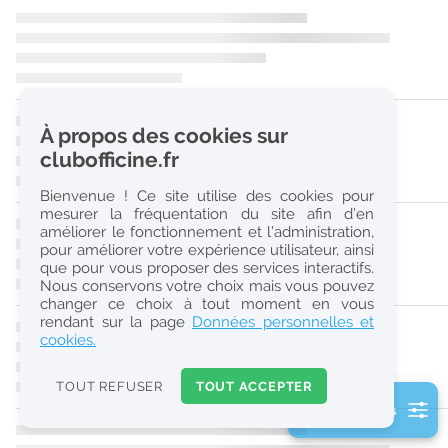
r
e
c
h
À propos des cookies sur
e
clubofficine.fr
r
Bienvenue ! Ce site utilise des cookies pour
c
mesurer la fréquentation du site afin d’en
améliorer le fonctionnement et l’administration,
h
pour améliorer votre expérience utilisateur, ainsi
e
que pour vous proposer des services interactifs.
Nous conservons votre choix mais vous pouvez
changer ce choix à tout moment en vous
Réinitialiser
rendant sur la page
Données personnelles et
cookies.
2
0
TOUT REFUSER
TOUT ACCEPTER
k
2 filtre(s) actifs
m
Consulter les offres de la France d'outre-mer