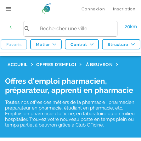
Connexion
Inscription
20km
Favoris
Métier
Contrat
Structure
F
ACCUEIL
OFFRES D'EMPLOI
À BEUVRON
i
Offres d'emploi pharmacien,
l
préparateur, apprenti en pharmacie
t
r
Toutes nos offres des métiers de la pharmacie : pharmacien,
préparateur en pharmacie, étudiant en pharmacie, etc.
e
Emplois en pharmacie d'officine, en laboratoire ou en milieu
hospitalier. Trouvez votre nouveau poste en temps plein ou
s
temps partiel à beuvron grâce à Club Officine.
d
e