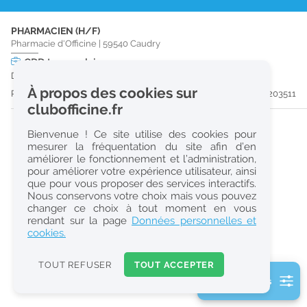
r
PHARMACIEN (H/F)
e
Pharmacie d'Officine
|
59540
Caudry
c
CDD
temps plein
Du 14/09/26 au 30/12/26
h
À propos des cookies sur
Publiée il y a 14 jour(s)
#203511
e
clubofficine.fr
r
Bienvenue ! Ce site utilise des cookies pour
c
mesurer la fréquentation du site afin d’en
améliorer le fonctionnement et l’administration,
h
pour améliorer votre expérience utilisateur, ainsi
e
que pour vous proposer des services interactifs.
Nous conservons votre choix mais vous pouvez
changer ce choix à tout moment en vous
Réinitialiser
rendant sur la page
Données personnelles et
cookies.
2
0
TOUT REFUSER
TOUT ACCEPTER
k
2 filtre(s) actifs
m
Consulter les offres de la France d'outre-mer