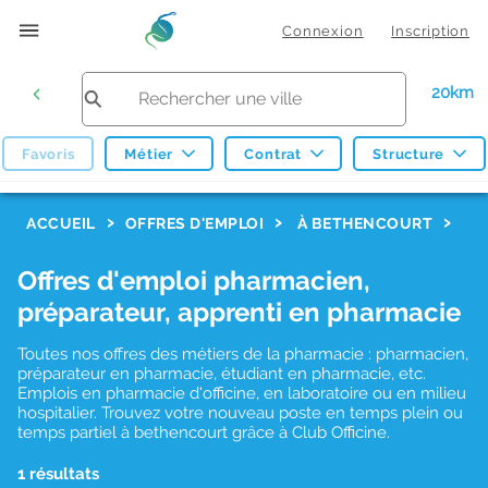
Connexion
Inscription
20km
Favoris
Métier
Contrat
Structure
F
ACCUEIL
OFFRES D'EMPLOI
À BETHENCOURT
i
Offres d'emploi pharmacien,
l
préparateur, apprenti en pharmacie
t
r
Toutes nos offres des métiers de la pharmacie : pharmacien,
préparateur en pharmacie, étudiant en pharmacie, etc.
e
Emplois en pharmacie d'officine, en laboratoire ou en milieu
hospitalier. Trouvez votre nouveau poste en temps plein ou
s
temps partiel à bethencourt grâce à Club Officine.
d
1 résultats
e