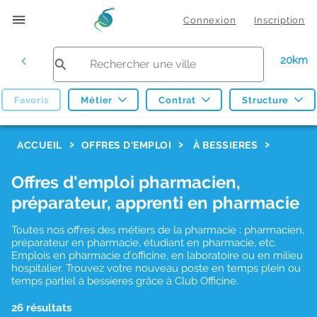
Connexion
Inscription
20km
Favoris
Métier
Contrat
Structure
F
ACCUEIL
OFFRES D'EMPLOI
À BESSIERES
i
Offres d'emploi pharmacien,
l
préparateur, apprenti en pharmacie
t
r
Toutes nos offres des métiers de la pharmacie : pharmacien,
préparateur en pharmacie, étudiant en pharmacie, etc.
e
Emplois en pharmacie d'officine, en laboratoire ou en milieu
hospitalier. Trouvez votre nouveau poste en temps plein ou
s
temps partiel à bessieres grâce à Club Officine.
d
26 résultats
e