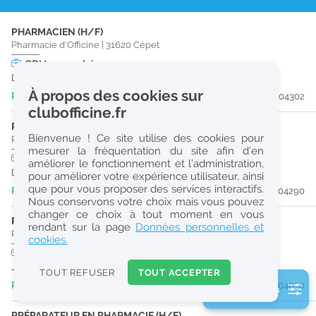
r
PHARMACIEN (H/F)
e
Pharmacie d'Officine
|
31620
Cépet
c
CDI
temps plein
Dès que possible
h
À propos des cookies sur
Publiée il y a 3 jour(s)
#204302
e
clubofficine.fr
r
PRÉPARATEUR EN PHARMACIE (H/F)
Bienvenue ! Ce site utilise des cookies pour
Pharmacie d'Officine
|
31140
Launaguet
c
mesurer la fréquentation du site afin d’en
CDI
temps plein
améliorer le fonctionnement et l’administration,
h
Dès que possible
pour améliorer votre expérience utilisateur, ainsi
e
que pour vous proposer des services interactifs.
Publiée il y a 3 jour(s)
#204290
Nous conservons votre choix mais vous pouvez
changer ce choix à tout moment en vous
PRÉPARATEUR EN PHARMACIE (H/F)
Réinitialiser
rendant sur la page
Données personnelles et
Pharmacie d'Officine
|
31200
Toulouse
cookies.
CDD
temps partiel
2
Jusqu'au 13/08/26
0
TOUT REFUSER
TOUT ACCEPTER
k
Publiée il y a 5 jour(s)
#204030
2 filtre(s) actifs
m
Consulter les offres de la France d'outre-mer
PRÉPARATEUR EN PHARMACIE (H/F)