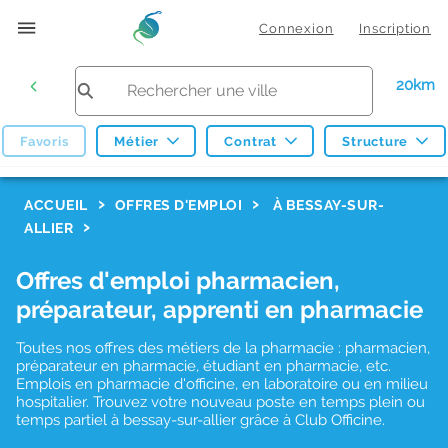
Connexion
Inscription
20km
Favoris
Métier
Contrat
Structure
F
ACCUEIL
OFFRES D'EMPLOI
À BESSAY-SUR-
ALLIER
i
l
Offres d'emploi pharmacien,
t
préparateur, apprenti en pharmacie
r
Toutes nos offres des métiers de la pharmacie : pharmacien,
e
préparateur en pharmacie, étudiant en pharmacie, etc.
s
Emplois en pharmacie d'officine, en laboratoire ou en milieu
hospitalier. Trouvez votre nouveau poste en temps plein ou
d
temps partiel à bessay-sur-allier grâce à Club Officine.
e