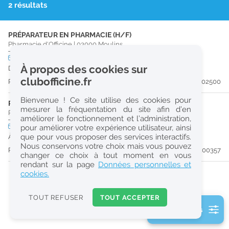
2 résultats
r
e
PRÉPARATEUR EN PHARMACIE (H/F)
c
Pharmacie d'Officine
|
03000
Moulins
h
CDD
temps plein
À propos des cookies sur
Du 28/09/26 au 29/04/27
e
clubofficine.fr
Publiée il y a 28 jour(s)
#202500
r
Bienvenue ! Ce site utilise des cookies pour
c
PHARMACIEN (H/F)
mesurer la fréquentation du site afin d’en
Pharmacie d'Officine
|
03000
Moulins
améliorer le fonctionnement et l’administration,
h
CDI
temps plein
pour améliorer votre expérience utilisateur, ainsi
e
que pour vous proposer des services interactifs.
À partir du 31/08/26
Nous conservons votre choix mais vous pouvez
Publiée il y a 55 jour(s)
#200357
changer ce choix à tout moment en vous
Réinitialiser
rendant sur la page
Données personnelles et
cookies.
2
0
TOUT REFUSER
TOUT ACCEPTER
k
2 filtre(s) actifs
m
Consulter les offres de la France d'outre-mer