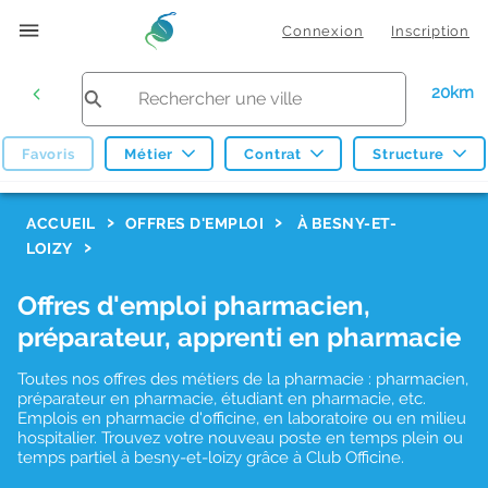
Connexion
Inscription
20km
Favoris
Métier
Contrat
Structure
F
ACCUEIL
OFFRES D'EMPLOI
À BESNY-ET-
LOIZY
i
l
Offres d'emploi pharmacien,
t
préparateur, apprenti en pharmacie
r
Toutes nos offres des métiers de la pharmacie : pharmacien,
e
préparateur en pharmacie, étudiant en pharmacie, etc.
s
Emplois en pharmacie d'officine, en laboratoire ou en milieu
hospitalier. Trouvez votre nouveau poste en temps plein ou
d
temps partiel à besny-et-loizy grâce à Club Officine.
e