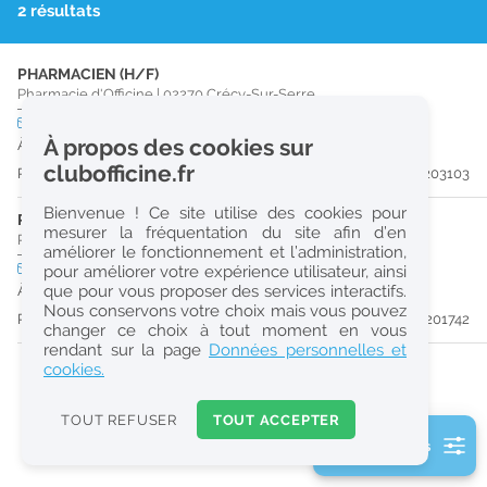
2 résultats
r
e
PHARMACIEN (H/F)
c
Pharmacie d'Officine
|
02270
Crécy-Sur-Serre
h
CDI
temps plein
À propos des cookies sur
À partir du 29/12/26
e
clubofficine.fr
Publiée il y a 21 jour(s)
#203103
r
Bienvenue ! Ce site utilise des cookies pour
c
PHARMACIEN (H/F)
mesurer la fréquentation du site afin d’en
Pharmacie d'Officine
|
02000
Laon
améliorer le fonctionnement et l’administration,
h
CDI
temps plein
Logement
pour améliorer votre expérience utilisateur, ainsi
e
que pour vous proposer des services interactifs.
À partir du 14/09/26
Nous conservons votre choix mais vous pouvez
Publiée il y a 41 jour(s)
#201742
changer ce choix à tout moment en vous
Réinitialiser
rendant sur la page
Données personnelles et
cookies.
2
0
TOUT REFUSER
TOUT ACCEPTER
k
2 filtre(s) actifs
m
Consulter les offres de la France d'outre-mer