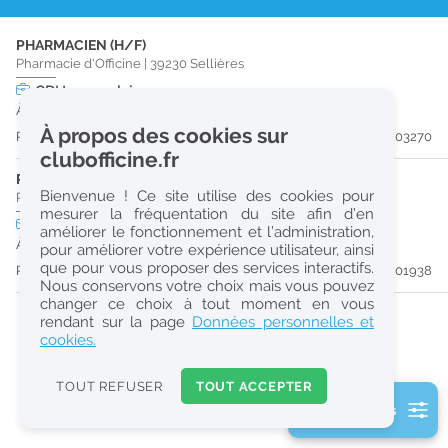
r
PHARMACIEN (H/F)
e
Pharmacie d'Officine
|
39230
Sellières
c
CDI
temps plein
À partir du 23/08/26
h
À propos des cookies sur
Publiée il y a 17 jour(s)
#203270
e
clubofficine.fr
r
PHARMACIEN (H/F)
Bienvenue ! Ce site utilise des cookies pour
Pharmacie d'Officine
|
39230
Sellières
c
mesurer la fréquentation du site afin d’en
CDI
temps plein
améliorer le fonctionnement et l’administration,
h
À partir du 31/08/26
pour améliorer votre expérience utilisateur, ainsi
e
que pour vous proposer des services interactifs.
Publiée il y a 36 jour(s)
#201938
Nous conservons votre choix mais vous pouvez
changer ce choix à tout moment en vous
Réinitialiser
rendant sur la page
Données personnelles et
cookies.
2
0
TOUT REFUSER
TOUT ACCEPTER
k
2 filtre(s) actifs
m
Consulter les offres de la France d'outre-mer