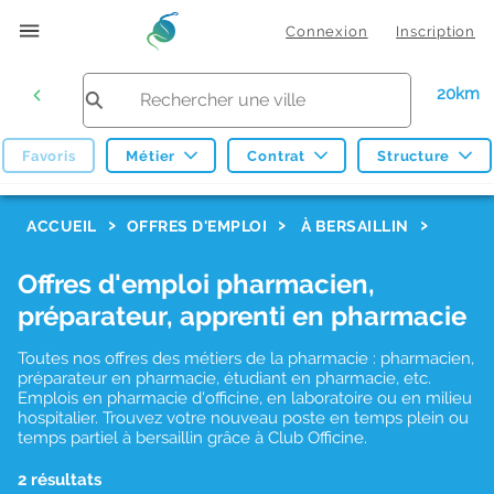
Connexion
Inscription
20km
Favoris
Métier
Contrat
Structure
F
ACCUEIL
OFFRES D'EMPLOI
À BERSAILLIN
i
Offres d'emploi pharmacien,
l
préparateur, apprenti en pharmacie
t
r
Toutes nos offres des métiers de la pharmacie : pharmacien,
préparateur en pharmacie, étudiant en pharmacie, etc.
e
Emplois en pharmacie d'officine, en laboratoire ou en milieu
hospitalier. Trouvez votre nouveau poste en temps plein ou
s
temps partiel à bersaillin grâce à Club Officine.
d
2 résultats
e