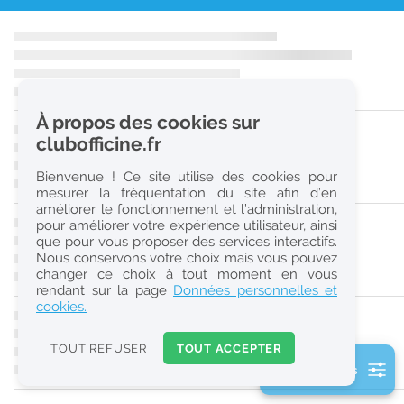
r
e
c
h
À propos des cookies sur
e
clubofficine.fr
r
Bienvenue ! Ce site utilise des cookies pour
c
mesurer la fréquentation du site afin d’en
améliorer le fonctionnement et l’administration,
h
pour améliorer votre expérience utilisateur, ainsi
e
que pour vous proposer des services interactifs.
Nous conservons votre choix mais vous pouvez
changer ce choix à tout moment en vous
Réinitialiser
rendant sur la page
Données personnelles et
cookies.
2
0
TOUT REFUSER
TOUT ACCEPTER
k
2 filtre(s) actifs
m
Consulter les offres de la France d'outre-mer