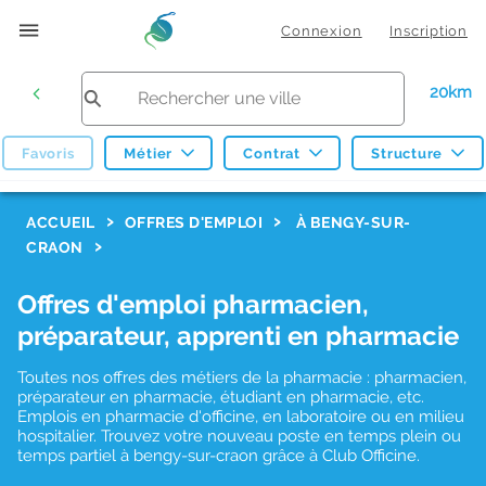
Connexion
Inscription
20km
Favoris
Métier
Contrat
Structure
F
ACCUEIL
OFFRES D'EMPLOI
À BENGY-SUR-
CRAON
i
l
Offres d'emploi pharmacien,
t
préparateur, apprenti en pharmacie
r
Toutes nos offres des métiers de la pharmacie : pharmacien,
e
préparateur en pharmacie, étudiant en pharmacie, etc.
s
Emplois en pharmacie d'officine, en laboratoire ou en milieu
hospitalier. Trouvez votre nouveau poste en temps plein ou
d
temps partiel à bengy-sur-craon grâce à Club Officine.
e