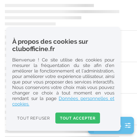
r
e
c
h
À propos des cookies sur
e
clubofficine.fr
r
Bienvenue ! Ce site utilise des cookies pour
c
mesurer la fréquentation du site afin d’en
améliorer le fonctionnement et l’administration,
h
pour améliorer votre expérience utilisateur, ainsi
e
que pour vous proposer des services interactifs.
Nous conservons votre choix mais vous pouvez
changer ce choix à tout moment en vous
Réinitialiser
rendant sur la page
Données personnelles et
cookies.
2
0
TOUT REFUSER
TOUT ACCEPTER
k
2 filtre(s) actifs
m
Consulter les offres de la France d'outre-mer