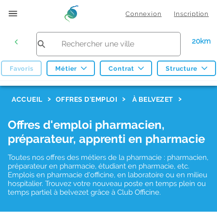
Connexion
Inscription
20km
Favoris
Métier
Contrat
Structure
F
ACCUEIL
OFFRES D'EMPLOI
À BELVEZET
i
Offres d'emploi pharmacien,
l
préparateur, apprenti en pharmacie
t
r
Toutes nos offres des métiers de la pharmacie : pharmacien,
préparateur en pharmacie, étudiant en pharmacie, etc.
e
Emplois en pharmacie d'officine, en laboratoire ou en milieu
hospitalier. Trouvez votre nouveau poste en temps plein ou
s
temps partiel à belvezet grâce à Club Officine.
d
e