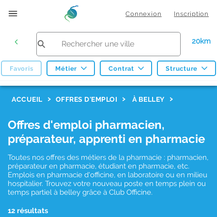
Connexion
Inscription
20km
Favoris
Métier
Contrat
Structure
F
ACCUEIL
OFFRES D'EMPLOI
À BELLEY
i
Offres d'emploi pharmacien,
l
préparateur, apprenti en pharmacie
t
r
Toutes nos offres des métiers de la pharmacie : pharmacien,
préparateur en pharmacie, étudiant en pharmacie, etc.
e
Emplois en pharmacie d'officine, en laboratoire ou en milieu
hospitalier. Trouvez votre nouveau poste en temps plein ou
s
temps partiel à belley grâce à Club Officine.
d
12 résultats
e