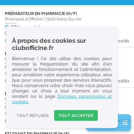
r
PRÉPARATEUR EN PHARMACIE (H/F)
e
Pharmacie d'Officine
|
73100
Grésy-Sur-Aix
c
CDI
temps plein
Dès que possible
h
À propos des cookies sur
Publiée il y a 3 jour(s)
#204085
e
clubofficine.fr
r
PHARMACIEN (H/F)
Bienvenue ! Ce site utilise des cookies pour
Pharmacie d'Officine
|
73100
Aix-Les-Bains
c
mesurer la fréquentation du site afin d’en
CDI
temps plein
améliorer le fonctionnement et l’administration,
h
À partir du 30/10/26
pour améliorer votre expérience utilisateur, ainsi
e
que pour vous proposer des services interactifs.
Publiée il y a 9 jour(s)
#203684
Nous conservons votre choix mais vous pouvez
changer ce choix à tout moment en vous
PHARMACIEN (H/F)
Réinitialiser
rendant sur la page
Données personnelles et
Pharmacie d'Officine
|
73100
Aix-Les-Bains
cookies.
CDI
temps plein
2
À partir du 29/10/26
0
TOUT REFUSER
TOUT ACCEPTER
k
Publiée il y a 9 jour(s)
#203678
2 filtre(s) actifs
m
Consulter les offres de la France d'outre-mer
ETUDIANT EN PHARMACIE (H/F)