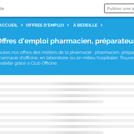
de
Publier une o
ACCUEIL
OFFRES D'EMPLOI
À BEDEILLE
Offres d'emploi pharmacien, préparateu
outes nos offres des métiers de la pharmacie : pharmacien, prépa
harmacie d'officine, en laboratoire ou en milieu hospitalier. Tro
edeille grâce à Club Officine.