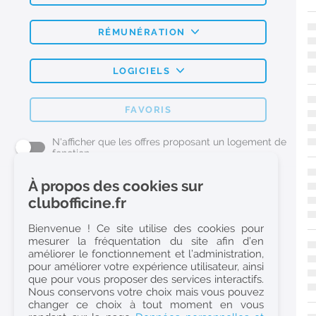
RÉMUNÉRATION
LOGICIELS
FAVORIS
N'afficher que les offres proposant un logement de
fonction
À propos des cookies sur
L'emploi Pharmacie par métier
clubofficine.fr
Pharmacien (H/F)
Bienvenue ! Ce site utilise des cookies pour
mesurer la fréquentation du site afin d’en
Préparateur en Pharmacie (H/F)
améliorer le fonctionnement et l’administration,
Etudiant en Pharmacie (H/F)
pour améliorer votre expérience utilisateur, ainsi
que pour vous proposer des services interactifs.
Etudiant en Pharmacie 6e année validée (H/F)
Nous conservons votre choix mais vous pouvez
Conseiller Dermo Cosmetique - Esthéticienne (H/F)
changer ce choix à tout moment en vous