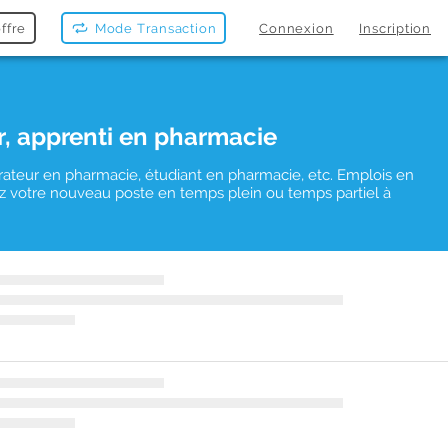
ffre
Mode Transaction
Connexion
Inscription
r, apprenti en pharmacie
rateur en pharmacie, étudiant en pharmacie, etc. Emplois en
uvez votre nouveau poste en temps plein ou temps partiel à