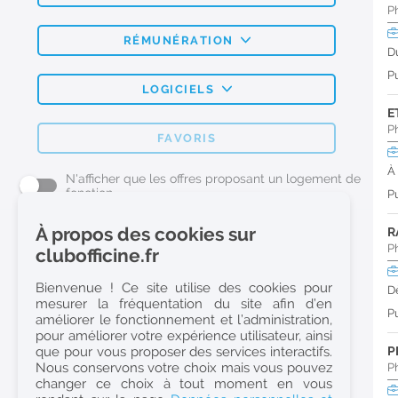
P
RÉMUNÉRATION
D
Pu
LOGICIELS
E
P
FAVORIS
À
N'afficher que les offres proposant un logement de
fonction
Pu
À propos des cookies sur
R
L'emploi Pharmacie par métier
P
clubofficine.fr
Pharmacien (H/F)
Bienvenue ! Ce site utilise des cookies pour
D
mesurer la fréquentation du site afin d’en
Préparateur en Pharmacie (H/F)
Pu
améliorer le fonctionnement et l’administration,
Etudiant en Pharmacie (H/F)
pour améliorer votre expérience utilisateur, ainsi
que pour vous proposer des services interactifs.
P
Etudiant en Pharmacie 6e année validée (H/F)
Nous conservons votre choix mais vous pouvez
P
Conseiller Dermo Cosmetique - Esthéticienne (H/F)
changer ce choix à tout moment en vous