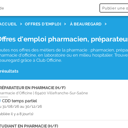
de
Publier une o
ACCUEIL
OFFRES D'EMPLOI
À BEAUREGARD
Offres d'emploi pharmacien, préparateu
outes nos offres des métiers de la pharmacie : pharmacien, prépa
harmacie d'officine, en laboratoire ou en milieu hospitalier. Tro
eauregard grâce à Club Officine.
 résultats
RÉPARATEUR EN PHARMACIE (H/F)
harmacie d'Officine
|
69400
Villefranche-Sur-Saône
CDD
temps partiel
u 31/08/26 au 30/12/26
bliée il y a 8 jour(s)
TUDIANT EN PHARMACIE (H/F)