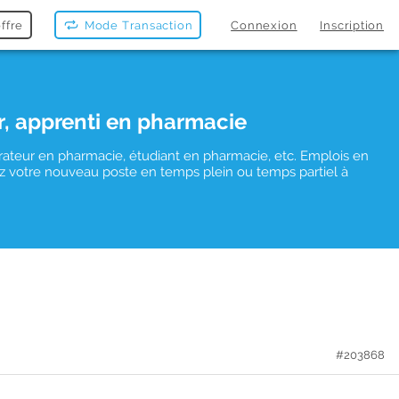
ffre
Mode Transaction
Connexion
Inscription
r, apprenti en pharmacie
rateur en pharmacie, étudiant en pharmacie, etc. Emplois en
uvez votre nouveau poste en temps plein ou temps partiel à
#203868