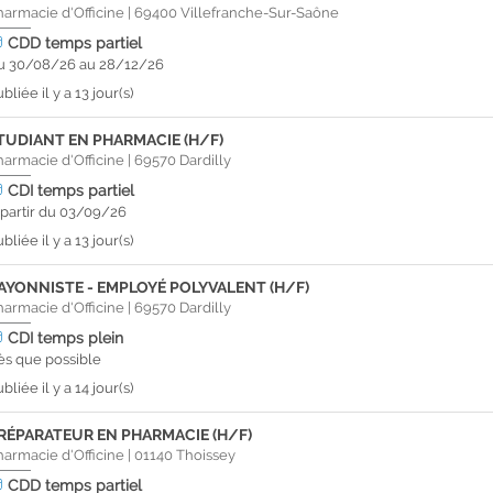
harmacie d'Officine
|
69400
Villefranche-Sur-Saône
CDD
temps partiel
u 30/08/26 au 28/12/26
bliée il y a 13 jour(s)
TUDIANT EN PHARMACIE (H/F)
harmacie d'Officine
|
69570
Dardilly
CDI
temps partiel
 partir du 03/09/26
bliée il y a 13 jour(s)
AYONNISTE - EMPLOYÉ POLYVALENT (H/F)
harmacie d'Officine
|
69570
Dardilly
CDI
temps plein
ès que possible
bliée il y a 14 jour(s)
RÉPARATEUR EN PHARMACIE (H/F)
harmacie d'Officine
|
01140
Thoissey
CDD
temps partiel