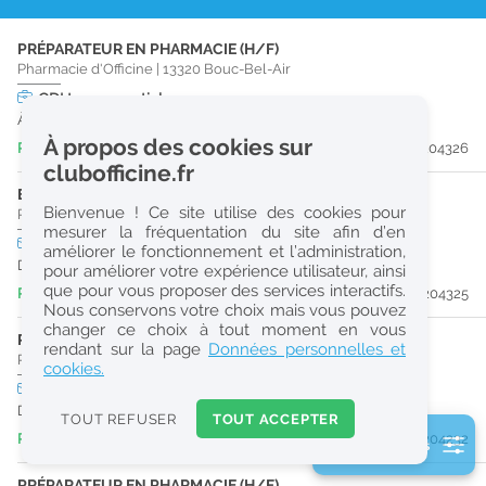
r
PRÉPARATEUR EN PHARMACIE (H/F)
e
Pharmacie d'Officine
|
13320
Bouc-Bel-Air
c
CDI
temps partiel
À partir du 31/10/26
h
À propos des cookies sur
Publiée il y a 2 jour(s)
#204326
e
clubofficine.fr
r
ETUDIANT EN PHARMACIE (H/F)
Bienvenue ! Ce site utilise des cookies pour
Pharmacie d'Officine
|
13320
Bouc-Bel-Air
c
mesurer la fréquentation du site afin d’en
Stage
temps plein
améliorer le fonctionnement et l’administration,
h
Du 31/08/26 au 30/08/27
pour améliorer votre expérience utilisateur, ainsi
e
que pour vous proposer des services interactifs.
Publiée il y a 2 jour(s)
#204325
Nous conservons votre choix mais vous pouvez
changer ce choix à tout moment en vous
PRÉPARATEUR EN PHARMACIE (H/F)
Réinitialiser
rendant sur la page
Données personnelles et
Pharmacie d'Officine
|
84120
Pertuis
cookies.
CDI
temps plein
2
Dès que possible
0
TOUT REFUSER
TOUT ACCEPTER
k
Publiée il y a 4 jour(s)
#204232
2 filtre(s) actifs
m
Consulter les offres de la France d'outre-mer
PRÉPARATEUR EN PHARMACIE (H/F)