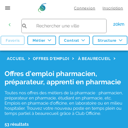
Connexion
Inscription
20km
Favoris
Métier
Contrat
Structure
F
ACCUEIL
OFFRES D'EMPLOI
À BEAURECUEIL
i
Offres d'emploi pharmacien,
l
préparateur, apprenti en pharmacie
t
r
Toutes nos offres des métiers de la pharmacie : pharmacien,
préparateur en pharmacie, étudiant en pharmacie, etc.
e
Emplois en pharmacie d'officine, en laboratoire ou en milieu
hospitalier. Trouvez votre nouveau poste en temps plein ou
s
temps partiel à beaurecueil grâce à Club Officine.
d
53 résultats
e