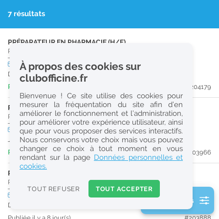
r
7 résultats
e
c
PRÉPARATEUR EN PHARMACIE (H/F)
Pharmacie d'Officine
|
47330
Castillonnès
h
CDD
À propos des cookies sur
temps plein
e
Du 30/09/26 au 30/03/27
clubofficine.fr
r
Publiée il y a 3 jour(s)
#204179
Bienvenue ! Ce site utilise des cookies pour
c
mesurer la fréquentation du site afin d’en
PRÉPARATEUR EN PHARMACIE (H/F)
améliorer le fonctionnement et l’administration,
h
Pharmacie d'Officine
|
24150
Lalinde
pour améliorer votre expérience utilisateur, ainsi
e
CDD
temps plein
que pour vous proposer des services interactifs.
Nous conservons votre choix mais vous pouvez
Jusqu'au 27/08/26
changer ce choix à tout moment en vous
Publiée il y a 7 jour(s)
#203966
Réinitialiser
rendant sur la page
Données personnelles et
cookies.
PHARMACIEN (H/F)
2
Pharmacie d'Officine
|
24540
Monpazier
0
TOUT REFUSER
TOUT ACCEPTER
k
CDI
temps plein
Logement
2 filtre(s) actifs
m
Dès que possible
Consulter les offres de la France d'outre-mer
Publiée il y a 8 jour(s)
#203888