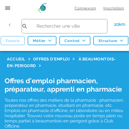
Connexion
Inscription
20km
Favoris
Métier
Contrat
Structure
F
ACCUEIL
OFFRES D'EMPLOI
À BEAUMONTOIS-
EN-PERIGORD
i
l
Offres d'emploi pharmacien,
t
préparateur, apprenti en pharmacie
r
Toutes nos offres des métiers de la pharmacie : pharmacien,
e
préparateur en pharmacie, étudiant en pharmacie, etc.
s
Emplois en pharmacie d'officine, en laboratoire ou en milieu
hospitalier. Trouvez votre nouveau poste en temps plein ou
d
temps partiel à beaumontois-en-perigord grâce à Club
Officine.
e