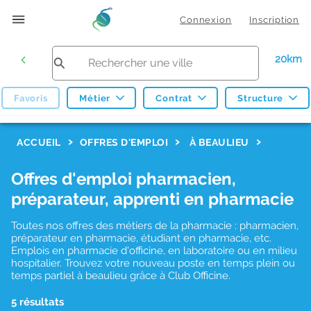
Connexion
Inscription
20km
Favoris
Métier
Contrat
Structure
F
ACCUEIL
OFFRES D'EMPLOI
À BEAULIEU
i
Offres d'emploi pharmacien,
l
préparateur, apprenti en pharmacie
t
r
Toutes nos offres des métiers de la pharmacie : pharmacien,
préparateur en pharmacie, étudiant en pharmacie, etc.
e
Emplois en pharmacie d'officine, en laboratoire ou en milieu
hospitalier. Trouvez votre nouveau poste en temps plein ou
s
temps partiel à beaulieu grâce à Club Officine.
d
5 résultats
e