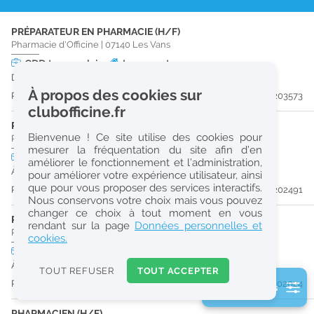
r
PRÉPARATEUR EN PHARMACIE (H/F)
e
Pharmacie d'Officine
|
07140
Les Vans
c
CDD
temps plein
Logement
Du 13/12/26 au 25/12/26
h
À propos des cookies sur
Publiée il y a 11 jour(s)
#203573
e
clubofficine.fr
r
PRÉPARATEUR EN PHARMACIE (H/F)
Bienvenue ! Ce site utilise des cookies pour
Pharmacie d'Officine
|
07140
Les Vans
c
mesurer la fréquentation du site afin d’en
CDI
temps plein
améliorer le fonctionnement et l’administration,
URGENT
h
À partir du 30/08/26
pour améliorer votre expérience utilisateur, ainsi
e
que pour vous proposer des services interactifs.
Publiée il y a 27 jour(s)
#202491
Nous conservons votre choix mais vous pouvez
changer ce choix à tout moment en vous
PHARMACIEN (H/F)
Réinitialiser
rendant sur la page
Données personnelles et
Pharmacie d'Officine
|
07260
Joyeuse
cookies.
CDI
temps plein
Logement
2
URGENT
À partir du 27/09/26
0
TOUT REFUSER
TOUT ACCEPTER
k
Publiée il y a 32 jour(s)
#202024
2 filtre(s) actifs
m
Consulter les offres de la France d'outre-mer
PHARMACIEN (H/F)