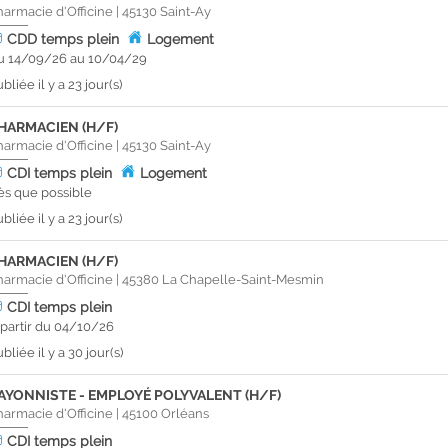
harmacie d'Officine
|
45130
Saint-Ay
CDD
temps plein
Logement
u 14/09/26 au 10/04/29
bliée il y a 23 jour(s)
HARMACIEN (H/F)
harmacie d'Officine
|
45130
Saint-Ay
CDI
temps plein
Logement
ès que possible
bliée il y a 23 jour(s)
HARMACIEN (H/F)
harmacie d'Officine
|
45380
La Chapelle-Saint-Mesmin
CDI
temps plein
 partir du 04/10/26
bliée il y a 30 jour(s)
AYONNISTE - EMPLOYÉ POLYVALENT (H/F)
harmacie d'Officine
|
45100
Orléans
CDI
temps plein