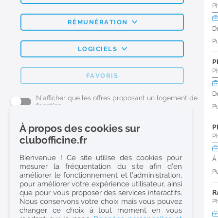
P
RÉMUNÉRATION
D
Pu
LOGICIELS
P
P
FAVORIS
D
N'afficher que les offres proposant un logement de
fonction
Pu
À propos des cookies sur
P
L'emploi Pharmacie par métier
P
clubofficine.fr
Pharmacien (H/F)
Bienvenue ! Ce site utilise des cookies pour
À
mesurer la fréquentation du site afin d’en
Préparateur en Pharmacie (H/F)
Pu
améliorer le fonctionnement et l’administration,
Etudiant en Pharmacie (H/F)
pour améliorer votre expérience utilisateur, ainsi
que pour vous proposer des services interactifs.
R
Etudiant en Pharmacie 6e année validée (H/F)
Nous conservons votre choix mais vous pouvez
P
Conseiller Dermo Cosmetique - Esthéticienne (H/F)
changer ce choix à tout moment en vous