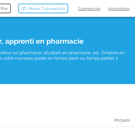
ffre
Mode Transaction
Connexion
Inscription
r, apprenti en pharmacie
rateur en pharmacie, étudiant en pharmacie, etc. Emplois en
uvez votre nouveau poste en temps plein ou temps partiel à
#203402