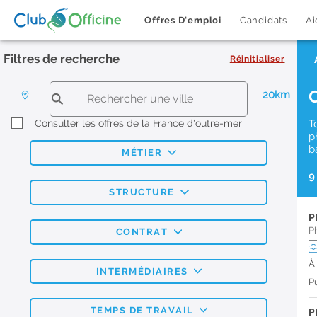
Offres D'emploi
Candidats
Ai
Filtres de recherche
Réinitialiser
20km
Consulter les offres de la France d'outre-mer
T
p
b
MÉTIER
9
STRUCTURE
P
P
CONTRAT
À
INTERMÉDIAIRES
Pu
TEMPS DE TRAVAIL
P