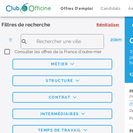
Offres D'emploi
Candidats
Ai
Filtres de recherche
Réinitialiser
20km
Consulter les offres de la France d'outre-mer
T
p
b
MÉTIER
1
STRUCTURE
P
P
CONTRAT
D
INTERMÉDIAIRES
Pu
TEMPS DE TRAVAIL
P