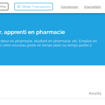
ffre
Mode Transaction
Connexion
Inscription
r, apprenti en pharmacie
rateur en pharmacie, étudiant en pharmacie, etc. Emplois en
uvez votre nouveau poste en temps plein ou temps partiel à
#203763