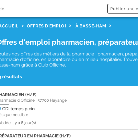
de
Publier une o
ACCUEIL
OFFRES D'EMPLOI
À BASSE-HAM
Offres d'emploi pharmacien, préparateu
outes nos offres des métiers de la pharmacie : pharmacien, prépa
harmacie d'officine, en laboratoire ou en milieu hospitalier. Tro
asse-ham grâce à Club Officine.
3 résultats
HARMACIEN (H/F)
harmacie d'Officine
|
57700
Hayange
CDI
temps plein
ès que possible
bliée il y a 8 jour(s)
RÉPARATEUR EN PHARMACIE (H/F)