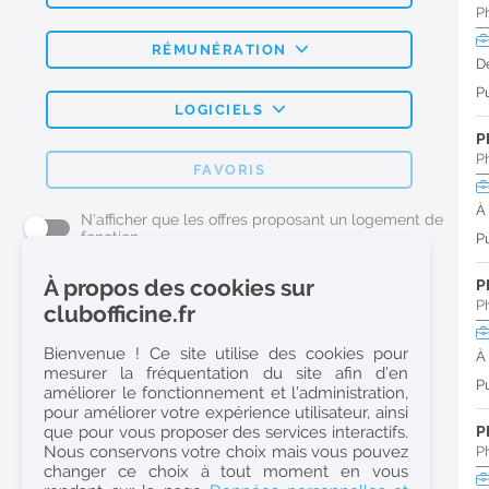
P
RÉMUNÉRATION
D
Pu
LOGICIELS
P
P
FAVORIS
À
N'afficher que les offres proposant un logement de
fonction
Pu
À propos des cookies sur
P
L'emploi Pharmacie par métier
P
clubofficine.fr
Pharmacien (H/F)
Bienvenue ! Ce site utilise des cookies pour
À
mesurer la fréquentation du site afin d’en
Préparateur en Pharmacie (H/F)
Pu
améliorer le fonctionnement et l’administration,
Etudiant en Pharmacie (H/F)
pour améliorer votre expérience utilisateur, ainsi
que pour vous proposer des services interactifs.
P
Etudiant en Pharmacie 6e année validée (H/F)
Nous conservons votre choix mais vous pouvez
P
Conseiller Dermo Cosmetique - Esthéticienne (H/F)
changer ce choix à tout moment en vous