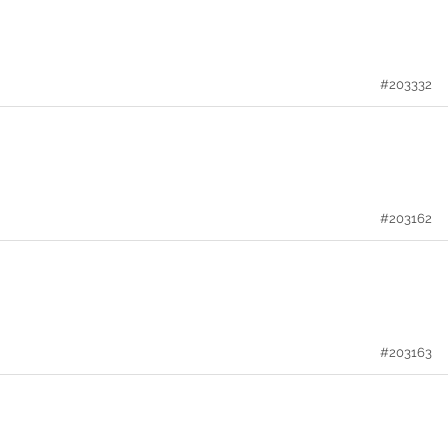
#203332
#203162
#203163