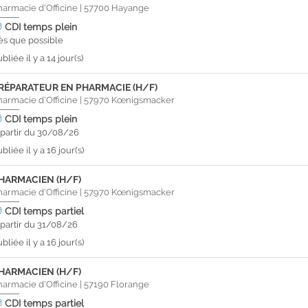
harmacie d'Officine
|
57700
Hayange
CDI
temps plein
ès que possible
bliée il y a 14 jour(s)
RÉPARATEUR EN PHARMACIE (H/F)
harmacie d'Officine
|
57970
Kœnigsmacker
CDI
temps plein
 partir du 30/08/26
bliée il y a 16 jour(s)
HARMACIEN (H/F)
harmacie d'Officine
|
57970
Kœnigsmacker
CDI
temps partiel
 partir du 31/08/26
bliée il y a 16 jour(s)
HARMACIEN (H/F)
harmacie d'Officine
|
57190
Florange
CDI
temps partiel