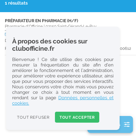
1 résultats
r
e
PRÉPARATEUR EN PHARMACIE (H/F)
c
Pharmacie d'Officine
|
03150
Saint-Gérand-Le-Puy
h
CDD
temps plein
Logement
À propos des cookies sur
Du 13/09/26 au 31/03/27
e
clubofficine.fr
Publiée il y a 51 jour(s)
#200612
r
Bienvenue ! Ce site utilise des cookies pour
c
mesurer la fréquentation du site afin d’en
améliorer le fonctionnement et l’administration,
h
pour améliorer votre expérience utilisateur, ainsi
e
que pour vous proposer des services interactifs.
Nous conservons votre choix mais vous pouvez
changer ce choix à tout moment en vous
Réinitialiser
rendant sur la page
Données personnelles et
cookies.
2
0
TOUT REFUSER
TOUT ACCEPTER
k
2 filtre(s) actifs
m
Consulter les offres de la France d'outre-mer