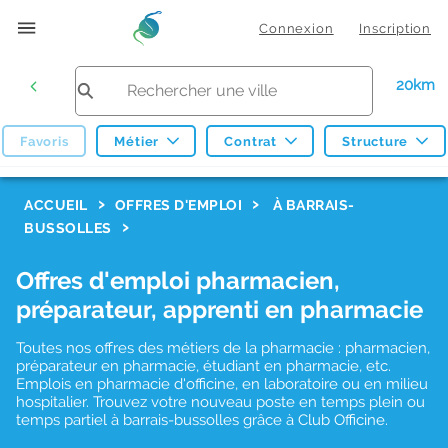
Connexion
Inscription
20km
Favoris
Métier
Contrat
Structure
F
ACCUEIL
OFFRES D'EMPLOI
À BARRAIS-
BUSSOLLES
i
l
Offres d'emploi pharmacien,
t
préparateur, apprenti en pharmacie
r
Toutes nos offres des métiers de la pharmacie : pharmacien,
e
préparateur en pharmacie, étudiant en pharmacie, etc.
s
Emplois en pharmacie d'officine, en laboratoire ou en milieu
hospitalier. Trouvez votre nouveau poste en temps plein ou
d
temps partiel à barrais-bussolles grâce à Club Officine.
e