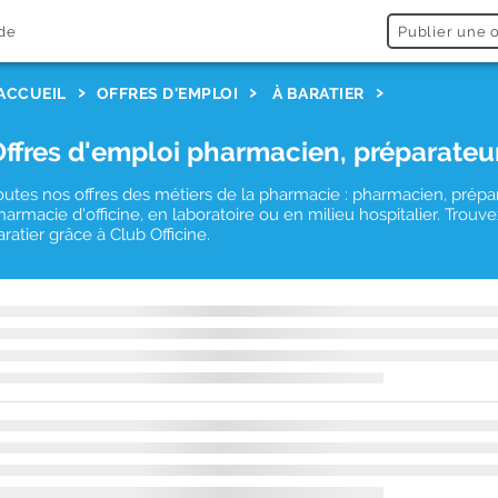
de
Publier une o
ACCUEIL
OFFRES D'EMPLOI
À BARATIER
Offres d'emploi pharmacien, préparateu
outes nos offres des métiers de la pharmacie : pharmacien, prépa
harmacie d'officine, en laboratoire ou en milieu hospitalier. Tro
aratier grâce à Club Officine.