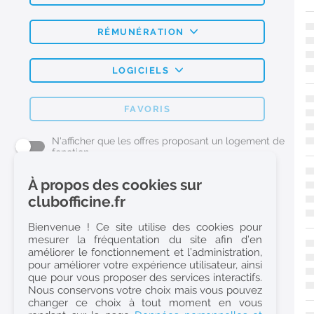
RÉMUNÉRATION
LOGICIELS
FAVORIS
N'afficher que les offres proposant un logement de
fonction
À propos des cookies sur
L'emploi Pharmacie par métier
clubofficine.fr
Pharmacien (H/F)
Bienvenue ! Ce site utilise des cookies pour
mesurer la fréquentation du site afin d’en
Préparateur en Pharmacie (H/F)
améliorer le fonctionnement et l’administration,
Etudiant en Pharmacie (H/F)
pour améliorer votre expérience utilisateur, ainsi
que pour vous proposer des services interactifs.
Etudiant en Pharmacie 6e année validée (H/F)
Nous conservons votre choix mais vous pouvez
Conseiller Dermo Cosmetique - Esthéticienne (H/F)
changer ce choix à tout moment en vous