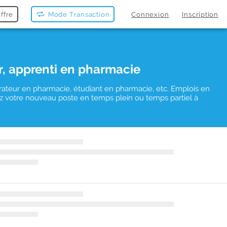
ffre
Mode Transaction
Connexion
Inscription
r, apprenti en pharmacie
rateur en pharmacie, étudiant en pharmacie, etc. Emplois en
uvez votre nouveau poste en temps plein ou temps partiel à