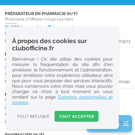
r
PRÉPARATEUR EN PHARMACIE (H/F)
e
Pharmacie d'Officine
|
07140
Les Vans
c
CDD
temps plein
Logement
Du 13/12/26 au 25/12/26
h
À propos des cookies sur
Publiée il y a 10 jour(s)
#203573
e
clubofficine.fr
r
PRÉPARATEUR EN PHARMACIE (H/F)
Bienvenue ! Ce site utilise des cookies pour
Pharmacie d'Officine
|
07140
Les Vans
c
mesurer la fréquentation du site afin d’en
CDI
temps plein
améliorer le fonctionnement et l’administration,
URGENT
h
À partir du 30/08/26
pour améliorer votre expérience utilisateur, ainsi
e
que pour vous proposer des services interactifs.
Publiée il y a 26 jour(s)
#202491
Nous conservons votre choix mais vous pouvez
changer ce choix à tout moment en vous
PHARMACIEN (H/F)
Réinitialiser
rendant sur la page
Données personnelles et
Pharmacie d'Officine
|
07260
Joyeuse
cookies.
CDI
temps plein
Logement
2
URGENT
À partir du 27/09/26
0
TOUT REFUSER
TOUT ACCEPTER
k
Publiée il y a 31 jour(s)
#202024
2 filtre(s) actifs
m
Consulter les offres de la France d'outre-mer
PHARMACIEN (H/F)