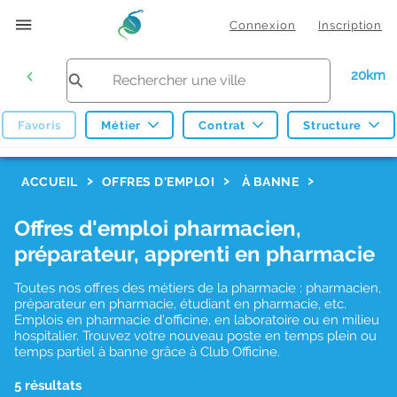
Connexion
Inscription
20km
Favoris
Métier
Contrat
Structure
F
ACCUEIL
OFFRES D'EMPLOI
À BANNE
i
Offres d'emploi pharmacien,
l
préparateur, apprenti en pharmacie
t
r
Toutes nos offres des métiers de la pharmacie : pharmacien,
préparateur en pharmacie, étudiant en pharmacie, etc.
e
Emplois en pharmacie d'officine, en laboratoire ou en milieu
hospitalier. Trouvez votre nouveau poste en temps plein ou
s
temps partiel à banne grâce à Club Officine.
d
5 résultats
e