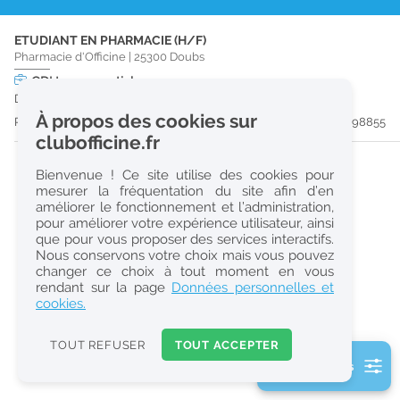
r
ETUDIANT EN PHARMACIE (H/F)
e
Pharmacie d'Officine
|
25300
Doubs
c
CDI
temps partiel
Dès que possible
h
À propos des cookies sur
Publiée il y a 32 jour(s)
#198855
e
clubofficine.fr
r
Bienvenue ! Ce site utilise des cookies pour
c
mesurer la fréquentation du site afin d’en
améliorer le fonctionnement et l’administration,
h
pour améliorer votre expérience utilisateur, ainsi
e
que pour vous proposer des services interactifs.
Nous conservons votre choix mais vous pouvez
changer ce choix à tout moment en vous
Réinitialiser
rendant sur la page
Données personnelles et
cookies.
2
0
TOUT REFUSER
TOUT ACCEPTER
k
2 filtre(s) actifs
m
Consulter les offres de la France d'outre-mer