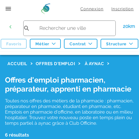
Connexion
Inscription
20km
Favoris
Métier
Contrat
Structure
F
ACCUEIL
OFFRES D'EMPLOI
À AYNAC
i
Offres d'emploi pharmacien,
l
préparateur, apprenti en pharmacie
t
r
Toutes nos offres des métiers de la pharmacie : pharmacien,
préparateur en pharmacie, étudiant en pharmacie, etc.
e
Emplois en pharmacie d'officine, en laboratoire ou en milieu
hospitalier. Trouvez votre nouveau poste en temps plein ou
s
temps partiel à aynac grâce à Club Officine.
d
6 résultats
e