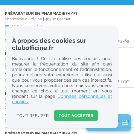
r
PRÉPARATEUR EN PHARMACIE (H/F)
e
Pharmacie d'Officine
|
46500
Gramat
c
CDD
temps plein
Du 16/08/26 au 20/08/26
h
À propos des cookies sur
Publiée il y a 9 jour(s)
#203769
e
clubofficine.fr
r
PHARMACIEN (H/F)
Bienvenue ! Ce site utilise des cookies pour
Pharmacie d'Officine
|
46500
Gramat
c
mesurer la fréquentation du site afin d’en
CDI
temps partiel
améliorer le fonctionnement et l’administration,
h
À partir du 30/10/26
pour améliorer votre expérience utilisateur, ainsi
e
que pour vous proposer des services interactifs.
Publiée il y a 9 jour(s)
#203750
Nous conservons votre choix mais vous pouvez
changer ce choix à tout moment en vous
ETUDIANT EN PHARMACIE (H/F)
Réinitialiser
rendant sur la page
Données personnelles et
Pharmacie d'Officine
|
46120
Lacapelle-Marival
cookies.
CDD
temps plein
2
Jusqu'au 29/08/26
0
TOUT REFUSER
TOUT ACCEPTER
k
Publiée il y a 21 jour(s)
#202919
2 filtre(s) actifs
m
Consulter les offres de la France d'outre-mer
PRÉPARATEUR EN PHARMACIE (H/F)