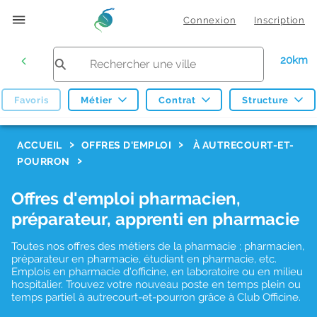
Connexion
Inscription
20km
Favoris
Métier
Contrat
Structure
F
ACCUEIL
OFFRES D'EMPLOI
À AUTRECOURT-ET-
POURRON
i
l
Offres d'emploi pharmacien,
t
préparateur, apprenti en pharmacie
r
Toutes nos offres des métiers de la pharmacie : pharmacien,
e
préparateur en pharmacie, étudiant en pharmacie, etc.
s
Emplois en pharmacie d'officine, en laboratoire ou en milieu
hospitalier. Trouvez votre nouveau poste en temps plein ou
d
temps partiel à autrecourt-et-pourron grâce à Club Officine.
e