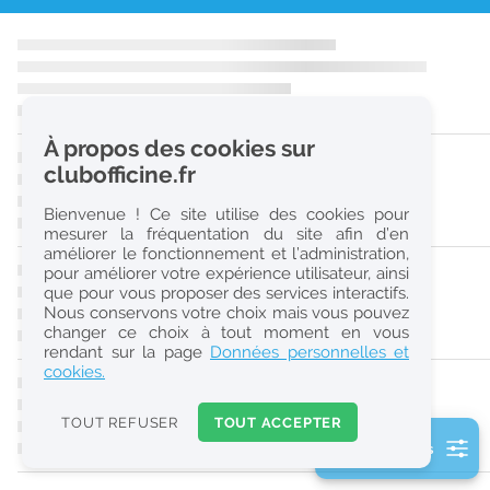
r
e
c
h
À propos des cookies sur
e
clubofficine.fr
r
Bienvenue ! Ce site utilise des cookies pour
c
mesurer la fréquentation du site afin d’en
améliorer le fonctionnement et l’administration,
h
pour améliorer votre expérience utilisateur, ainsi
e
que pour vous proposer des services interactifs.
Nous conservons votre choix mais vous pouvez
changer ce choix à tout moment en vous
Réinitialiser
rendant sur la page
Données personnelles et
cookies.
2
0
TOUT REFUSER
TOUT ACCEPTER
k
2 filtre(s) actifs
m
Consulter les offres de la France d'outre-mer