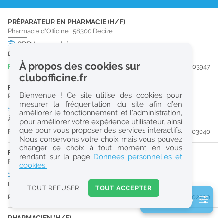
r
PRÉPARATEUR EN PHARMACIE (H/F)
e
Pharmacie d'Officine
|
58300
Decize
c
CDD
temps plein
Du 23/08/26 au 18/09/26
h
À propos des cookies sur
Publiée il y a 6 jour(s)
#203947
e
clubofficine.fr
r
PRÉPARATEUR EN PHARMACIE (H/F)
Bienvenue ! Ce site utilise des cookies pour
Pharmacie d'Officine
|
58240
Saint-Pierre-Le-Moûtier
c
mesurer la fréquentation du site afin d’en
CDI
temps partiel
améliorer le fonctionnement et l’administration,
h
À partir du 31/08/26
pour améliorer votre expérience utilisateur, ainsi
e
que pour vous proposer des services interactifs.
Publiée il y a 18 jour(s)
#203040
Nous conservons votre choix mais vous pouvez
changer ce choix à tout moment en vous
PRÉPARATEUR EN PHARMACIE (H/F)
Réinitialiser
rendant sur la page
Données personnelles et
Pharmacie d'Officine
|
03000
Moulins
cookies.
CDD
temps plein
2
Du 28/09/26 au 29/04/27
0
TOUT REFUSER
TOUT ACCEPTER
k
Publiée il y a 26 jour(s)
#202500
2 filtre(s) actifs
m
Consulter les offres de la France d'outre-mer
PHARMACIEN (H/F)