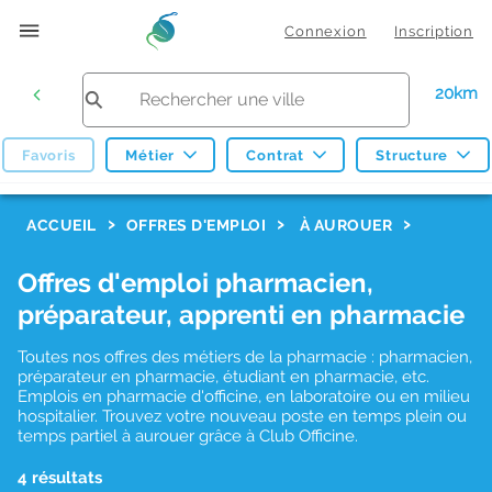
Connexion
Inscription
20km
Favoris
Métier
Contrat
Structure
F
ACCUEIL
OFFRES D'EMPLOI
À AUROUER
i
Offres d'emploi pharmacien,
l
préparateur, apprenti en pharmacie
t
r
Toutes nos offres des métiers de la pharmacie : pharmacien,
préparateur en pharmacie, étudiant en pharmacie, etc.
e
Emplois en pharmacie d'officine, en laboratoire ou en milieu
hospitalier. Trouvez votre nouveau poste en temps plein ou
s
temps partiel à aurouer grâce à Club Officine.
d
4 résultats
e