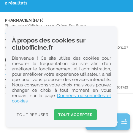
2 résultats
r
e
PHARMACIEN (H/F)
c
Pharmacie d'Officine
|
02270
Crécy-Sur-Serre
h
CDI
temps plein
À propos des cookies sur
À partir du 29/12/26
e
clubofficine.fr
Publiée il y a 18 jour(s)
#203103
r
Bienvenue ! Ce site utilise des cookies pour
c
PHARMACIEN (H/F)
mesurer la fréquentation du site afin d’en
Pharmacie d'Officine
|
02000
Laon
améliorer le fonctionnement et l’administration,
h
CDI
temps plein
Logement
pour améliorer votre expérience utilisateur, ainsi
e
que pour vous proposer des services interactifs.
À partir du 14/09/26
Nous conservons votre choix mais vous pouvez
Publiée il y a 37 jour(s)
#201742
changer ce choix à tout moment en vous
Réinitialiser
rendant sur la page
Données personnelles et
cookies.
2
0
TOUT REFUSER
TOUT ACCEPTER
k
2 filtre(s) actifs
m
Consulter les offres de la France d'outre-mer