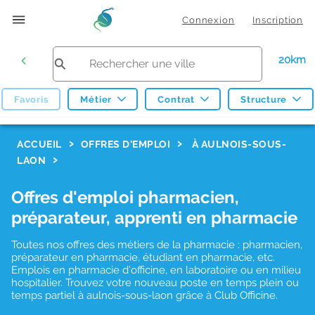
Connexion
Inscription
20km
Favoris
Métier
Contrat
Structure
F
ACCUEIL
OFFRES D'EMPLOI
À AULNOIS-SOUS-
LAON
i
l
Offres d'emploi pharmacien,
t
préparateur, apprenti en pharmacie
r
Toutes nos offres des métiers de la pharmacie : pharmacien,
e
préparateur en pharmacie, étudiant en pharmacie, etc.
s
Emplois en pharmacie d'officine, en laboratoire ou en milieu
hospitalier. Trouvez votre nouveau poste en temps plein ou
d
temps partiel à aulnois-sous-laon grâce à Club Officine.
e