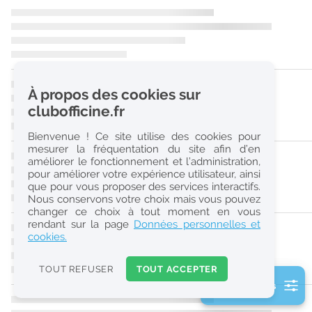
r
e
c
h
À propos des cookies sur
e
clubofficine.fr
r
Bienvenue ! Ce site utilise des cookies pour
c
mesurer la fréquentation du site afin d’en
améliorer le fonctionnement et l’administration,
h
pour améliorer votre expérience utilisateur, ainsi
e
que pour vous proposer des services interactifs.
Nous conservons votre choix mais vous pouvez
changer ce choix à tout moment en vous
Réinitialiser
rendant sur la page
Données personnelles et
cookies.
2
0
TOUT REFUSER
TOUT ACCEPTER
k
2 filtre(s) actifs
m
Consulter les offres de la France d'outre-mer