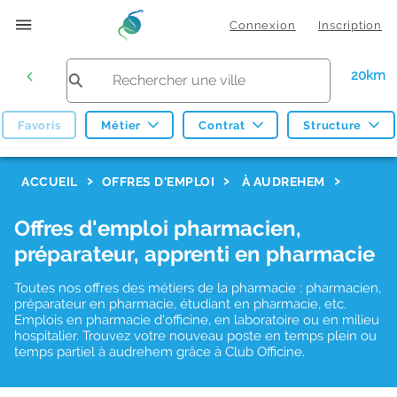
Connexion
Inscription
20km
Favoris
Métier
Contrat
Structure
F
ACCUEIL
OFFRES D'EMPLOI
À AUDREHEM
i
Offres d'emploi pharmacien,
l
préparateur, apprenti en pharmacie
t
r
Toutes nos offres des métiers de la pharmacie : pharmacien,
préparateur en pharmacie, étudiant en pharmacie, etc.
e
Emplois en pharmacie d'officine, en laboratoire ou en milieu
hospitalier. Trouvez votre nouveau poste en temps plein ou
s
temps partiel à audrehem grâce à Club Officine.
d
e