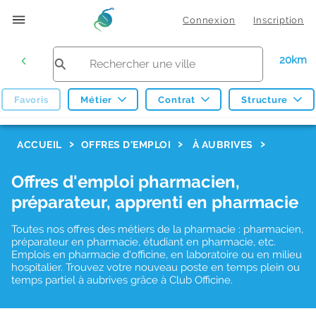
Connexion
Inscription
20km
Favoris
Métier
Contrat
Structure
F
ACCUEIL
OFFRES D'EMPLOI
À AUBRIVES
i
Offres d'emploi pharmacien,
l
préparateur, apprenti en pharmacie
t
r
Toutes nos offres des métiers de la pharmacie : pharmacien,
préparateur en pharmacie, étudiant en pharmacie, etc.
e
Emplois en pharmacie d'officine, en laboratoire ou en milieu
hospitalier. Trouvez votre nouveau poste en temps plein ou
s
temps partiel à aubrives grâce à Club Officine.
d
e