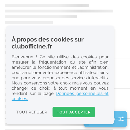
r
e
c
h
À propos des cookies sur
e
clubofficine.fr
r
Bienvenue ! Ce site utilise des cookies pour
c
mesurer la fréquentation du site afin d’en
améliorer le fonctionnement et l’administration,
h
pour améliorer votre expérience utilisateur, ainsi
e
que pour vous proposer des services interactifs.
Nous conservons votre choix mais vous pouvez
changer ce choix à tout moment en vous
Réinitialiser
rendant sur la page
Données personnelles et
cookies.
2
0
TOUT REFUSER
TOUT ACCEPTER
k
2 filtre(s) actifs
m
Consulter les offres de la France d'outre-mer