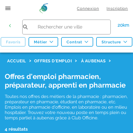
Connexion
Inscription
20km
Favoris
Métier
Contrat
Structure
F
ACCUEIL
OFFRES D'EMPLOI
À AUBENAS
i
Offres d'emploi pharmacien,
l
préparateur, apprenti en pharmacie
t
r
Toutes nos offres des métiers de la pharmacie : pharmacien,
préparateur en pharmacie, étudiant en pharmacie, etc.
e
Emplois en pharmacie d'officine, en laboratoire ou en milieu
hospitalier. Trouvez votre nouveau poste en temps plein ou
s
temps partiel à aubenas grâce à Club Officine.
d
4 résultats
e