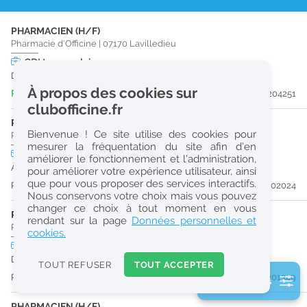
r
PHARMACIEN (H/F)
e
Pharmacie d'Officine
|
07170
Lavilledieu
c
CDI
temps plein
Dès que possible
h
À propos des cookies sur
Publiée il y a 4 jour(s)
#204251
e
clubofficine.fr
r
PHARMACIEN (H/F)
Bienvenue ! Ce site utilise des cookies pour
Pharmacie d'Officine
|
07260
Joyeuse
c
mesurer la fréquentation du site afin d’en
CDI
temps plein
Logement
améliorer le fonctionnement et l’administration,
URGENT
h
À partir du 27/09/26
pour améliorer votre expérience utilisateur, ainsi
e
que pour vous proposer des services interactifs.
Publiée il y a 34 jour(s)
#202024
Nous conservons votre choix mais vous pouvez
changer ce choix à tout moment en vous
PHARMACIEN (H/F)
Réinitialiser
rendant sur la page
Données personnelles et
Pharmacie d'Officine
|
07260
Joyeuse
cookies.
CDI
temps plein
Logement
2
URGENT
Dès que possible
0
TOUT REFUSER
TOUT ACCEPTER
k
Publiée il y a 44 jour(s)
#201349
2 filtre(s) actifs
m
Consulter les offres de la France d'outre-mer
PHARMACIEN (H/F)