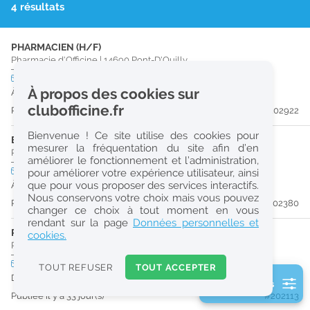
4 résultats
r
e
PHARMACIEN (H/F)
c
Pharmacie d'Officine
|
14690
Pont-D'Ouilly
h
CDI
temps partiel
Logement
À propos des cookies sur
À partir du 26/08/26
e
clubofficine.fr
Publiée il y a 22 jour(s)
#202922
r
Bienvenue ! Ce site utilise des cookies pour
c
ETUDIANT EN PHARMACIE (H/F)
mesurer la fréquentation du site afin d’en
Pharmacie d'Officine
|
14690
Pont-D'Ouilly
améliorer le fonctionnement et l’administration,
h
CDI
temps partiel
Logement
pour améliorer votre expérience utilisateur, ainsi
e
que pour vous proposer des services interactifs.
À partir du 28/08/26
Nous conservons votre choix mais vous pouvez
Publiée il y a 31 jour(s)
#202380
changer ce choix à tout moment en vous
Réinitialiser
rendant sur la page
Données personnelles et
PRÉPARATEUR EN PHARMACIE (H/F)
cookies.
Pharmacie d'Officine
|
61100
Flers
2
0
CDI
temps plein
Pro
TOUT REFUSER
TOUT ACCEPTER
k
Dès que possible
2 filtre(s) actifs
m
Publiée il y a 33 jour(s)
#202113
Consulter les offres de la France d'outre-mer