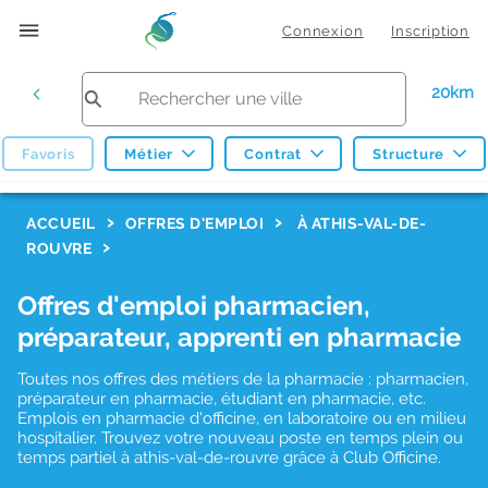
Connexion
Inscription
20km
Favoris
Métier
Contrat
Structure
F
ACCUEIL
OFFRES D'EMPLOI
À ATHIS-VAL-DE-
ROUVRE
i
l
Offres d'emploi pharmacien,
t
préparateur, apprenti en pharmacie
r
Toutes nos offres des métiers de la pharmacie : pharmacien,
e
préparateur en pharmacie, étudiant en pharmacie, etc.
s
Emplois en pharmacie d'officine, en laboratoire ou en milieu
hospitalier. Trouvez votre nouveau poste en temps plein ou
d
temps partiel à athis-val-de-rouvre grâce à Club Officine.
e