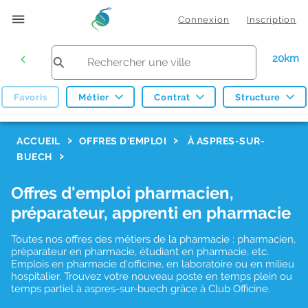
Connexion
Inscription
20km
Favoris
Métier
Contrat
Structure
F
ACCUEIL
OFFRES D'EMPLOI
À ASPRES-SUR-
BUECH
i
l
Offres d'emploi pharmacien,
t
préparateur, apprenti en pharmacie
r
Toutes nos offres des métiers de la pharmacie : pharmacien,
e
préparateur en pharmacie, étudiant en pharmacie, etc.
s
Emplois en pharmacie d'officine, en laboratoire ou en milieu
hospitalier. Trouvez votre nouveau poste en temps plein ou
d
temps partiel à aspres-sur-buech grâce à Club Officine.
e