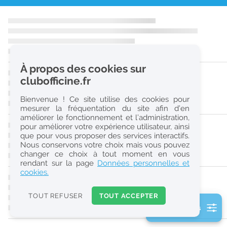
r
e
c
h
À propos des cookies sur
e
clubofficine.fr
r
Bienvenue ! Ce site utilise des cookies pour
c
mesurer la fréquentation du site afin d’en
améliorer le fonctionnement et l’administration,
h
pour améliorer votre expérience utilisateur, ainsi
e
que pour vous proposer des services interactifs.
Nous conservons votre choix mais vous pouvez
changer ce choix à tout moment en vous
Réinitialiser
rendant sur la page
Données personnelles et
cookies.
2
0
TOUT REFUSER
TOUT ACCEPTER
k
2 filtre(s) actifs
m
Consulter les offres de la France d'outre-mer