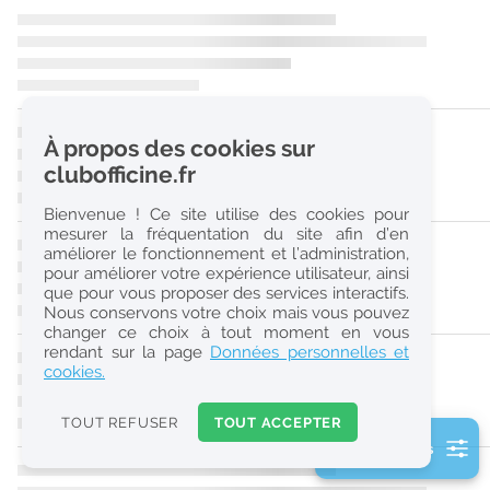
r
e
c
h
À propos des cookies sur
e
clubofficine.fr
r
Bienvenue ! Ce site utilise des cookies pour
c
mesurer la fréquentation du site afin d’en
améliorer le fonctionnement et l’administration,
h
pour améliorer votre expérience utilisateur, ainsi
e
que pour vous proposer des services interactifs.
Nous conservons votre choix mais vous pouvez
changer ce choix à tout moment en vous
Réinitialiser
rendant sur la page
Données personnelles et
cookies.
2
0
TOUT REFUSER
TOUT ACCEPTER
k
2 filtre(s) actifs
m
Consulter les offres de la France d'outre-mer