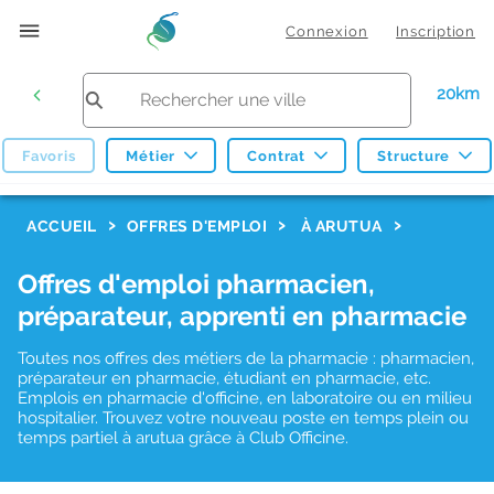
Connexion
Inscription
20km
Favoris
Métier
Contrat
Structure
F
ACCUEIL
OFFRES D'EMPLOI
À ARUTUA
i
Offres d'emploi pharmacien,
l
préparateur, apprenti en pharmacie
t
r
Toutes nos offres des métiers de la pharmacie : pharmacien,
préparateur en pharmacie, étudiant en pharmacie, etc.
e
Emplois en pharmacie d'officine, en laboratoire ou en milieu
hospitalier. Trouvez votre nouveau poste en temps plein ou
s
temps partiel à arutua grâce à Club Officine.
d
e