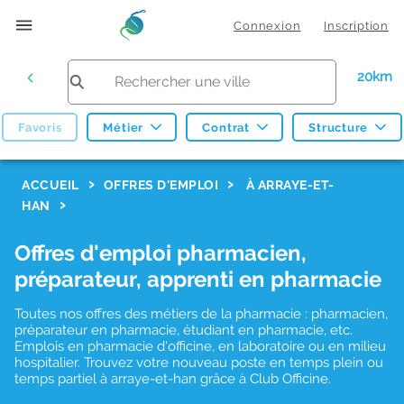
Connexion
Inscription
20km
Favoris
Métier
Contrat
Structure
F
ACCUEIL
OFFRES D'EMPLOI
À ARRAYE-ET-
HAN
i
l
Offres d'emploi pharmacien,
t
préparateur, apprenti en pharmacie
r
Toutes nos offres des métiers de la pharmacie : pharmacien,
e
préparateur en pharmacie, étudiant en pharmacie, etc.
s
Emplois en pharmacie d'officine, en laboratoire ou en milieu
hospitalier. Trouvez votre nouveau poste en temps plein ou
d
temps partiel à arraye-et-han grâce à Club Officine.
e