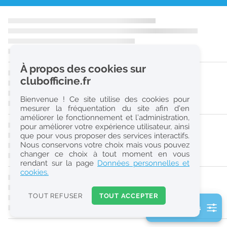
r
e
c
h
À propos des cookies sur
e
clubofficine.fr
r
Bienvenue ! Ce site utilise des cookies pour
c
mesurer la fréquentation du site afin d’en
améliorer le fonctionnement et l’administration,
h
pour améliorer votre expérience utilisateur, ainsi
e
que pour vous proposer des services interactifs.
Nous conservons votre choix mais vous pouvez
changer ce choix à tout moment en vous
Réinitialiser
rendant sur la page
Données personnelles et
cookies.
2
0
TOUT REFUSER
TOUT ACCEPTER
k
2 filtre(s) actifs
m
Consulter les offres de la France d'outre-mer