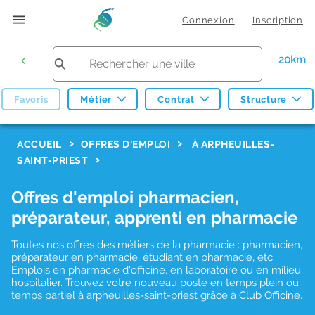
Connexion
Inscription
20km
Favoris
Métier
Contrat
Structure
F
ACCUEIL
OFFRES D'EMPLOI
À ARPHEUILLES-
SAINT-PRIEST
i
l
Offres d'emploi pharmacien,
t
préparateur, apprenti en pharmacie
r
Toutes nos offres des métiers de la pharmacie : pharmacien,
e
préparateur en pharmacie, étudiant en pharmacie, etc.
s
Emplois en pharmacie d'officine, en laboratoire ou en milieu
hospitalier. Trouvez votre nouveau poste en temps plein ou
d
temps partiel à arpheuilles-saint-priest grâce à Club Officine.
e