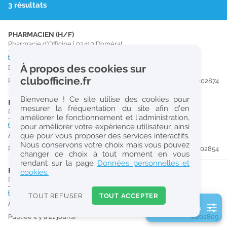
3 résultats
r
e
PHARMACIEN (H/F)
c
Pharmacie d'Officine
|
03410
Domérat
h
CDI
temps plein
À propos des cookies sur
Dès que possible
e
clubofficine.fr
Publiée il y a 21 jour(s)
#202874
r
Bienvenue ! Ce site utilise des cookies pour
c
PHARMACIEN (H/F)
mesurer la fréquentation du site afin d’en
Pharmacie d'Officine
|
03100
Montluçon
améliorer le fonctionnement et l’administration,
h
CDI
temps plein
pour améliorer votre expérience utilisateur, ainsi
e
que pour vous proposer des services interactifs.
À partir du 30/09/26
Nous conservons votre choix mais vous pouvez
Publiée il y a 21 jour(s)
#202854
changer ce choix à tout moment en vous
Réinitialiser
rendant sur la page
Données personnelles et
PHARMACIEN (H/F)
cookies.
Pharmacie d'Officine
|
63700
Saint-Éloy-Les-Mines
2
0
CDI
temps plein
TOUT REFUSER
TOUT ACCEPTER
URGENT
k
À partir du 30/08/26
2 filtre(s) actifs
m
Publiée il y a 21 jour(s)
#202809
Consulter les offres de la France d'outre-mer