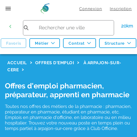
Connexion
Inscription
20km
Favoris
Métier
Contrat
Structure
F
ACCUEIL
OFFRES D'EMPLOI
À ARPAJON-SUR-
CERE
i
l
Offres d'emploi pharmacien,
t
préparateur, apprenti en pharmacie
r
Toutes nos offres des métiers de la pharmacie : pharmacien,
e
préparateur en pharmacie, étudiant en pharmacie, etc.
s
Emplois en pharmacie d'officine, en laboratoire ou en milieu
hospitalier. Trouvez votre nouveau poste en temps plein ou
d
temps partiel à arpajon-sur-cere grâce à Club Officine.
e