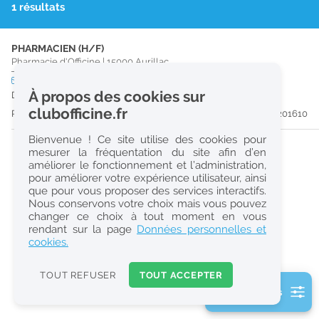
1 résultats
r
e
PHARMACIEN (H/F)
c
Pharmacie d'Officine
|
15000
Aurillac
h
CDD
temps plein
À propos des cookies sur
Du 19/08/26 au 25/08/26
e
clubofficine.fr
Publiée il y a 40 jour(s)
#201610
r
Bienvenue ! Ce site utilise des cookies pour
c
mesurer la fréquentation du site afin d’en
améliorer le fonctionnement et l’administration,
h
pour améliorer votre expérience utilisateur, ainsi
e
que pour vous proposer des services interactifs.
Nous conservons votre choix mais vous pouvez
changer ce choix à tout moment en vous
Réinitialiser
rendant sur la page
Données personnelles et
cookies.
2
0
TOUT REFUSER
TOUT ACCEPTER
k
2 filtre(s) actifs
m
Consulter les offres de la France d'outre-mer