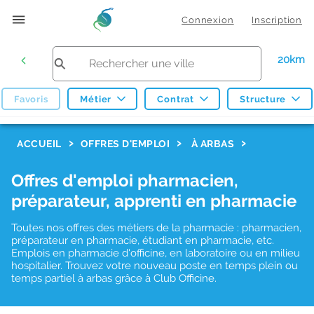
Connexion
Inscription
20km
Favoris
Métier
Contrat
Structure
F
ACCUEIL
OFFRES D'EMPLOI
À ARBAS
i
Offres d'emploi pharmacien,
l
préparateur, apprenti en pharmacie
t
r
Toutes nos offres des métiers de la pharmacie : pharmacien,
préparateur en pharmacie, étudiant en pharmacie, etc.
e
Emplois en pharmacie d'officine, en laboratoire ou en milieu
hospitalier. Trouvez votre nouveau poste en temps plein ou
s
temps partiel à arbas grâce à Club Officine.
d
e