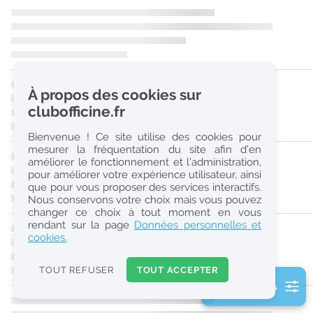
r
e
c
h
À propos des cookies sur
e
clubofficine.fr
r
Bienvenue ! Ce site utilise des cookies pour
c
mesurer la fréquentation du site afin d’en
améliorer le fonctionnement et l’administration,
h
pour améliorer votre expérience utilisateur, ainsi
e
que pour vous proposer des services interactifs.
Nous conservons votre choix mais vous pouvez
changer ce choix à tout moment en vous
Réinitialiser
rendant sur la page
Données personnelles et
cookies.
2
0
TOUT REFUSER
TOUT ACCEPTER
k
2 filtre(s) actifs
m
Consulter les offres de la France d'outre-mer