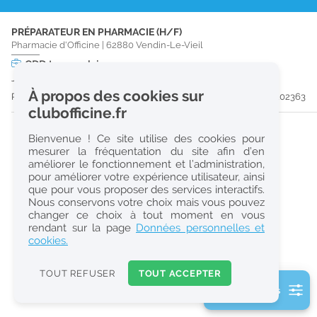
r
PRÉPARATEUR EN PHARMACIE (H/F)
e
Pharmacie d'Officine
|
62880
Vendin-Le-Vieil
c
CDD
temps plein
Jusqu'au 11/09/26
h
À propos des cookies sur
Publiée il y a 31 jour(s)
#202363
e
clubofficine.fr
r
Bienvenue ! Ce site utilise des cookies pour
c
mesurer la fréquentation du site afin d’en
améliorer le fonctionnement et l’administration,
h
pour améliorer votre expérience utilisateur, ainsi
e
que pour vous proposer des services interactifs.
Nous conservons votre choix mais vous pouvez
changer ce choix à tout moment en vous
Réinitialiser
rendant sur la page
Données personnelles et
cookies.
2
0
TOUT REFUSER
TOUT ACCEPTER
k
2 filtre(s) actifs
m
Consulter les offres de la France d'outre-mer