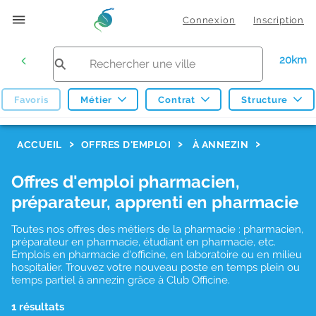
Connexion
Inscription
20km
Favoris
Métier
Contrat
Structure
F
ACCUEIL
OFFRES D'EMPLOI
À ANNEZIN
i
Offres d'emploi pharmacien,
l
préparateur, apprenti en pharmacie
t
r
Toutes nos offres des métiers de la pharmacie : pharmacien,
préparateur en pharmacie, étudiant en pharmacie, etc.
e
Emplois en pharmacie d'officine, en laboratoire ou en milieu
hospitalier. Trouvez votre nouveau poste en temps plein ou
s
temps partiel à annezin grâce à Club Officine.
d
1 résultats
e