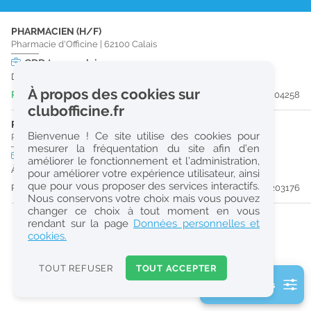
r
PHARMACIEN (H/F)
e
Pharmacie d'Officine
|
62100
Calais
c
CDD
temps plein
Du 30/09/26 au 30/12/26
h
À propos des cookies sur
Publiée il y a 5 jour(s)
#204258
e
clubofficine.fr
r
PHARMACIEN (H/F)
Bienvenue ! Ce site utilise des cookies pour
Pharmacie d'Officine
|
62100
Calais
c
mesurer la fréquentation du site afin d’en
CDI
temps plein
améliorer le fonctionnement et l’administration,
h
À partir du 31/08/26
pour améliorer votre expérience utilisateur, ainsi
e
que pour vous proposer des services interactifs.
Publiée il y a 19 jour(s)
#203176
Nous conservons votre choix mais vous pouvez
changer ce choix à tout moment en vous
Réinitialiser
rendant sur la page
Données personnelles et
cookies.
2
0
TOUT REFUSER
TOUT ACCEPTER
k
2 filtre(s) actifs
m
Consulter les offres de la France d'outre-mer