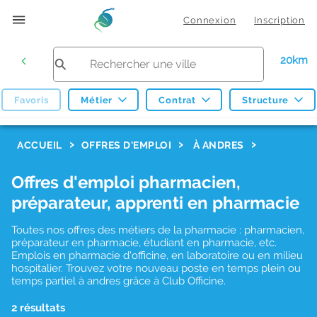
Connexion
Inscription
20km
Favoris
Métier
Contrat
Structure
F
ACCUEIL
OFFRES D'EMPLOI
À ANDRES
i
Offres d'emploi pharmacien,
l
préparateur, apprenti en pharmacie
t
r
Toutes nos offres des métiers de la pharmacie : pharmacien,
préparateur en pharmacie, étudiant en pharmacie, etc.
e
Emplois en pharmacie d'officine, en laboratoire ou en milieu
hospitalier. Trouvez votre nouveau poste en temps plein ou
s
temps partiel à andres grâce à Club Officine.
d
2 résultats
e