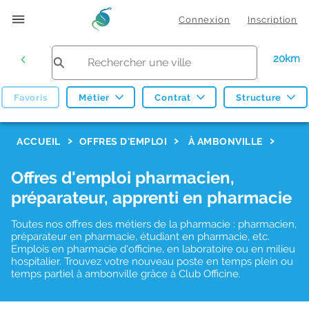
Connexion
Inscription
20km
Favoris
Métier
Contrat
Structure
F
ACCUEIL
OFFRES D'EMPLOI
À AMBONVILLE
i
Offres d'emploi pharmacien,
l
préparateur, apprenti en pharmacie
t
r
Toutes nos offres des métiers de la pharmacie : pharmacien,
préparateur en pharmacie, étudiant en pharmacie, etc.
e
Emplois en pharmacie d'officine, en laboratoire ou en milieu
hospitalier. Trouvez votre nouveau poste en temps plein ou
s
temps partiel à ambonville grâce à Club Officine.
d
e