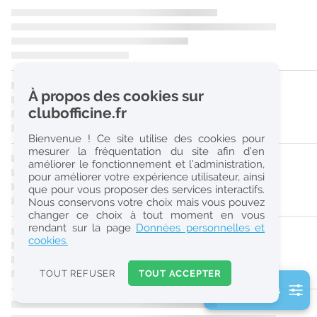
r
e
c
h
À propos des cookies sur
e
clubofficine.fr
r
Bienvenue ! Ce site utilise des cookies pour
c
mesurer la fréquentation du site afin d’en
améliorer le fonctionnement et l’administration,
h
pour améliorer votre expérience utilisateur, ainsi
e
que pour vous proposer des services interactifs.
Nous conservons votre choix mais vous pouvez
changer ce choix à tout moment en vous
Réinitialiser
rendant sur la page
Données personnelles et
cookies.
2
0
TOUT REFUSER
TOUT ACCEPTER
k
2 filtre(s) actifs
m
Consulter les offres de la France d'outre-mer