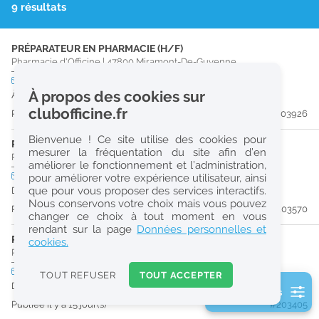
9 résultats
r
e
PRÉPARATEUR EN PHARMACIE (H/F)
c
Pharmacie d'Officine
|
47800
Miramont-De-Guyenne
h
CDI
temps plein
À propos des cookies sur
À partir du 04/09/26
e
clubofficine.fr
Publiée il y a 8 jour(s)
#203926
r
Bienvenue ! Ce site utilise des cookies pour
c
PHARMACIEN (H/F)
mesurer la fréquentation du site afin d’en
Pharmacie d'Officine
|
47200
Marmande
améliorer le fonctionnement et l’administration,
h
CDI
temps partiel
pour améliorer votre expérience utilisateur, ainsi
e
que pour vous proposer des services interactifs.
Dès que possible
Nous conservons votre choix mais vous pouvez
Publiée il y a 12 jour(s)
#203570
changer ce choix à tout moment en vous
Réinitialiser
rendant sur la page
Données personnelles et
PRÉPARATEUR EN PHARMACIE (H/F)
cookies.
Pharmacie d'Officine
|
47800
Miramont-De-Guyenne
2
0
CDI
temps plein
TOUT REFUSER
TOUT ACCEPTER
k
Dès que possible
2 filtre(s) actifs
m
Publiée il y a 15 jour(s)
#203405
Consulter les offres de la France d'outre-mer