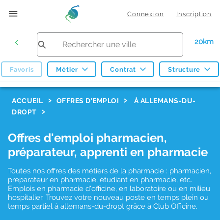
Connexion
Inscription
20km
Favoris
Métier
Contrat
Structure
F
ACCUEIL
OFFRES D'EMPLOI
À ALLEMANS-DU-
DROPT
i
l
Offres d'emploi pharmacien,
t
préparateur, apprenti en pharmacie
r
Toutes nos offres des métiers de la pharmacie : pharmacien,
e
préparateur en pharmacie, étudiant en pharmacie, etc.
s
Emplois en pharmacie d'officine, en laboratoire ou en milieu
hospitalier. Trouvez votre nouveau poste en temps plein ou
d
temps partiel à allemans-du-dropt grâce à Club Officine.
e