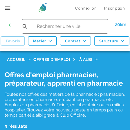
Connexion
Inscription
20km
Favoris
Métier
Contrat
Structure
F
ACCUEIL
OFFRES D'EMPLOI
À ALBI
i
Offres d'emploi pharmacien,
l
préparateur, apprenti en pharmacie
t
r
Toutes nos offres des métiers de la pharmacie : pharmacien,
préparateur en pharmacie, étudiant en pharmacie, etc.
e
Emplois en pharmacie d'officine, en laboratoire ou en milieu
hospitalier. Trouvez votre nouveau poste en temps plein ou
s
temps partiel à albi grâce à Club Officine.
d
9 résultats
e