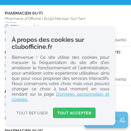
r
PHARMACIEN (H/F)
e
Pharmacie d'Officine
|
81150
Marssac-Sur-Tarn
c
CDI
temps plein
Dès que possible
h
À propos des cookies sur
Publiée il y a 4 jour(s)
#204060
e
clubofficine.fr
r
CONSEILLER DERMO COSMETIQUE - ESTHÉTICIENNE (H/F)
Bienvenue ! Ce site utilise des cookies pour
Pharmacie d'Officine
|
81150
Marssac-Sur-Tarn
c
mesurer la fréquentation du site afin d’en
CDI
temps plein
améliorer le fonctionnement et l’administration,
h
À partir du 29/08/26
pour améliorer votre expérience utilisateur, ainsi
e
que pour vous proposer des services interactifs.
Publiée il y a 5 jour(s)
#204059
Nous conservons votre choix mais vous pouvez
changer ce choix à tout moment en vous
PHARMACIEN (H/F)
Réinitialiser
rendant sur la page
Données personnelles et
Pharmacie d'Officine
|
81150
Marssac-Sur-Tarn
cookies.
CDD
temps plein
2
Jusqu'au 28/08/26
0
TOUT REFUSER
TOUT ACCEPTER
k
Publiée il y a 15 jour(s)
#203298
2 filtre(s) actifs
m
Consulter les offres de la France d'outre-mer
PHARMACIEN (H/F)