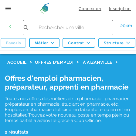
Connexion
Inscription
20km
Favoris
Métier
Contrat
Structure
F
ACCUEIL
OFFRES D'EMPLOI
À AIZANVILLE
i
Offres d'emploi pharmacien,
l
préparateur, apprenti en pharmacie
t
r
Toutes nos offres des métiers de la pharmacie : pharmacien,
préparateur en pharmacie, étudiant en pharmacie, etc.
e
Emplois en pharmacie d'officine, en laboratoire ou en milieu
hospitalier. Trouvez votre nouveau poste en temps plein ou
s
temps partiel à aizanville grâce à Club Officine.
d
2 résultats
e