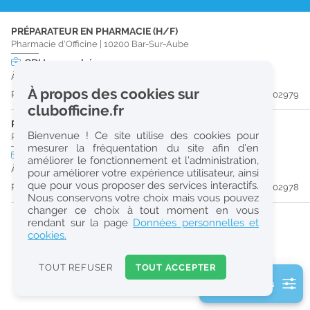
r
PRÉPARATEUR EN PHARMACIE (H/F)
e
Pharmacie d'Officine
|
10200
Bar-Sur-Aube
c
CDI
temps plein
À partir du 30/08/26
h
À propos des cookies sur
Publiée il y a 19 jour(s)
#202979
e
clubofficine.fr
r
PHARMACIEN (H/F)
Bienvenue ! Ce site utilise des cookies pour
Pharmacie d'Officine
|
10200
Bar-Sur-Aube
c
mesurer la fréquentation du site afin d’en
CDI
temps partiel
améliorer le fonctionnement et l’administration,
h
À partir du 30/08/26
pour améliorer votre expérience utilisateur, ainsi
e
que pour vous proposer des services interactifs.
Publiée il y a 19 jour(s)
#202978
Nous conservons votre choix mais vous pouvez
changer ce choix à tout moment en vous
Réinitialiser
rendant sur la page
Données personnelles et
cookies.
2
0
TOUT REFUSER
TOUT ACCEPTER
k
2 filtre(s) actifs
m
Consulter les offres de la France d'outre-mer